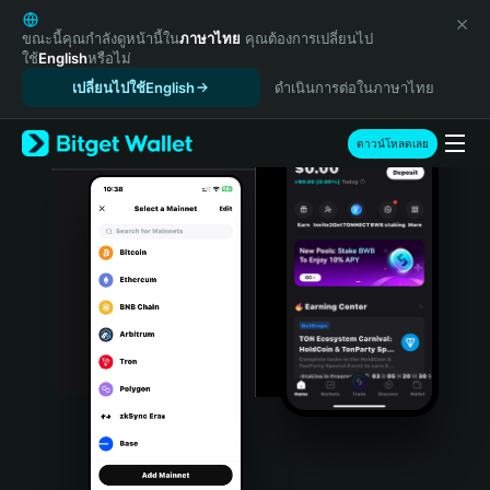
English
日本語
ขณะนี้คุณกำลังดูหน้านี้ใน
ภาษาไทย
คุณต้องการเปลี่ยนไป
ใช้
English
หรือไม่
Tiếng Việt
เปลี่ยนไปใช้English
ดำเนินการต่อในภาษาไทย
Русский
Español (Latinoamérica)
Türkçe
ดาวน์โหลดเลย
Italiano
Français
Deutsch
简体中文
繁體中文
Português (Portugal)
Bahasa Indonesia
ภาษาไทย
हिन्दी
বাংলা
Español
Português (Brasil)
Español (Argentina)