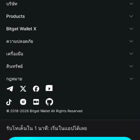
บริษัท
เกี่ยวกับ Bitget Wallet
Products
Blog
Crypto Card
Bitget Wallet X
Academy
Stablecoin Earn
นักพัฒนา
ความปลอดภัย
ข่าวสารด้านคริปโต
Payfi Crypto
เชื่อมต่อ Wallet
Protection Fund
เครื่องมือ
ศูนย์ช่วยเหลือ
Crypto Swap API
Bitget Wallet Pay
เทคโนโลยีความปลอดภัย
ซื้อคริปโต
สินทรัพย์
ติดต่อเรา
Altcoin Season Index
ลิสต์โปรเจกต์
การตรวจจับการอนุญาต
Arbitrum
กฎหมาย
ทรัพยากรข้อมูลของแบรนด์
Prediction Markets
การตรวจจับสัญญา
Avalanche
นโยบายความเป็นส่วนตัว
อาชีพ
DApp
การโอนเป็นชุด
Bitcoin
ข้อตกลงในการใช้บริการ
© 2018-2026 Bitget Wallet All Rights Reserved
การยืนยันช่องทางอย่างเป็นทางการ
Trade
BNB Chain
Risk Disclosure
รับโทเค็นใน 1 นาที: เริ่มในแอปได้เลย
RWA
Polygon