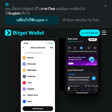
English
日本語
ขณะนี้คุณกำลังดูหน้านี้ใน
ภาษาไทย
คุณต้องการเปลี่ยนไป
ใช้
English
หรือไม่
Tiếng Việt
เปลี่ยนไปใช้English
ดำเนินการต่อในภาษาไทย
Русский
Español (Latinoamérica)
Türkçe
ดาวน์โหลดเลย
Italiano
Français
Deutsch
简体中文
繁體中文
Português (Portugal)
Bahasa Indonesia
ภาษาไทย
हिन्दी
বাংলা
Español
Português (Brasil)
Español (Argentina)