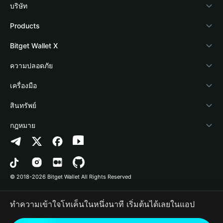
บริษัท
เกี่ยวกับ Bitget Wallet
Products
Blog
Crypto Card
Bitget Wallet X
Academy
Stablecoin Earn
นักพัฒนา
ความปลอดภัย
ข่าวสารด้านคริปโต
Payfi Crypto
เชื่อมต่อ Wallet
Protection Fund
เครื่องมือ
ศูนย์ช่วยเหลือ
Crypto Swap API
Bitget Wallet Pay
เทคโนโลยีความปลอดภัย
ซื้อคริปโต
สินทรัพย์
ติดต่อเรา
Altcoin Season Index
ลิสต์โปรเจกต์
การตรวจจับการอนุญาต
Arbitrum
กฎหมาย
ทรัพยากรข้อมูลของแบรนด์
Prediction Markets
การตรวจจับสัญญา
Avalanche
นโยบายความเป็นส่วนตัว
อาชีพ
DApp
การโอนเป็นชุด
Bitcoin
ข้อตกลงในการใช้บริการ
© 2018-2026 Bitget Wallet All Rights Reserved
การยืนยันช่องทางอย่างเป็นทางการ
Trade
BNB Chain
Risk Disclosure
ทำความเข้าใจโทเค็นในหนึ่งนาที เริ่มต้นได้เลยในแอป
RWA
Polygon