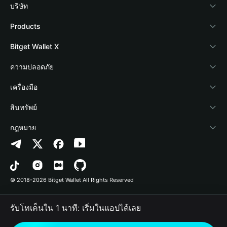
บริษัท
เกี่ยวกับ Bitget Wallet
Products
Blog
Crypto Card
Bitget Wallet X
Academy
Stablecoin Earn
นักพัฒนา
ความปลอดภัย
ข่าวสารด้านคริปโต
Payfi Crypto
เชื่อมต่อ Wallet
Protection Fund
เครื่องมือ
ศูนย์ช่วยเหลือ
Crypto Swap API
Bitget Wallet Pay
เทคโนโลยีความปลอดภัย
ซื้อคริปโต
สินทรัพย์
ติดต่อเรา
Altcoin Season Index
ลิสต์โปรเจกต์
การตรวจจับการอนุญาต
Arbitrum
กฎหมาย
ทรัพยากรข้อมูลของแบรนด์
Prediction Markets
การตรวจจับสัญญา
Avalanche
นโยบายความเป็นส่วนตัว
อาชีพ
DApp
การโอนเป็นชุด
Bitcoin
ข้อตกลงในการใช้บริการ
© 2018-2026 Bitget Wallet All Rights Reserved
การยืนยันช่องทางอย่างเป็นทางการ
Trade
BNB Chain
Risk Disclosure
รับโทเค็นใน 1 นาที: เริ่มในแอปได้เลย
RWA
Polygon