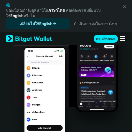
English
日本語
ขณะนี้คุณกำลังดูหน้านี้ใน
ภาษาไทย
คุณต้องการเปลี่ยนไป
ใช้
English
หรือไม่
Tiếng Việt
เปลี่ยนไปใช้English
ดำเนินการต่อในภาษาไทย
Русский
Español (Latinoamérica)
Türkçe
ดาวน์โหลดเลย
Italiano
Français
Deutsch
简体中文
繁體中文
Português (Portugal)
Bahasa Indonesia
ภาษาไทย
हिन्दी
বাংলা
Español
Português (Brasil)
Español (Argentina)