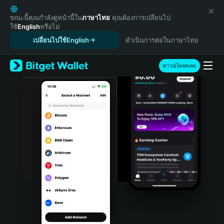
English
日本語
ขณะนี้คุณกำลังดูหน้านี้ใน
ภาษาไทย
คุณต้องการเปลี่ยนไป
ใช้
English
หรือไม่
Tiếng Việt
เปลี่ยนไปใช้English
ดำเนินการต่อในภาษาไทย
Русский
Español (Latinoamérica)
Türkçe
ดาวน์โหลดเลย
Italiano
Français
Deutsch
简体中文
繁體中文
Português (Portugal)
Bahasa Indonesia
ภาษาไทย
हिन्दी
বাংলা
Español
Português (Brasil)
Español (Argentina)