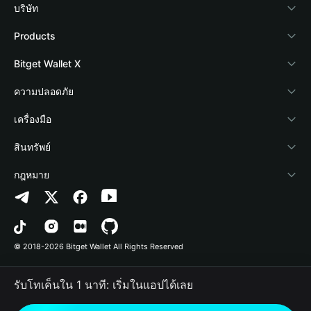
บริษัท
เกี่ยวกับ Bitget Wallet
Products
Blog
Crypto Card
Bitget Wallet X
Academy
Stablecoin Earn
นักพัฒนา
ความปลอดภัย
ข่าวสารด้านคริปโต
Payfi Crypto
เชื่อมต่อ Wallet
Protection Fund
เครื่องมือ
ศูนย์ช่วยเหลือ
Crypto Swap API
Bitget Wallet Pay
เทคโนโลยีความปลอดภัย
ซื้อคริปโต
สินทรัพย์
ติดต่อเรา
Altcoin Season Index
ลิสต์โปรเจกต์
การตรวจจับการอนุญาต
Arbitrum
กฎหมาย
ทรัพยากรข้อมูลของแบรนด์
Prediction Markets
การตรวจจับสัญญา
Avalanche
นโยบายความเป็นส่วนตัว
อาชีพ
DApp
การโอนเป็นชุด
Bitcoin
ข้อตกลงในการใช้บริการ
© 2018-2026 Bitget Wallet All Rights Reserved
การยืนยันช่องทางอย่างเป็นทางการ
Trade
BNB Chain
Risk Disclosure
รับโทเค็นใน 1 นาที: เริ่มในแอปได้เลย
RWA
Polygon