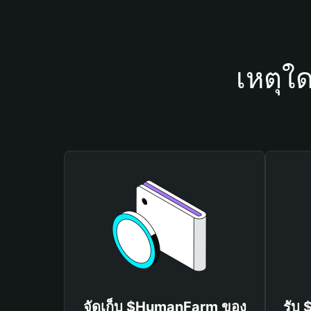
เหตุใ
จัดเก็บ $HumanFarm ของ
รับ