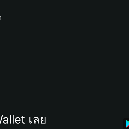
?
allet เลย