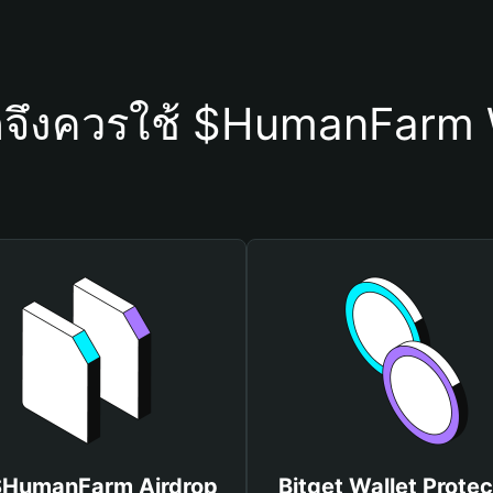
ดจึงควรใช้ $HumanFarm 
 $HumanFarm Airdrop
Bitget Wallet Protec