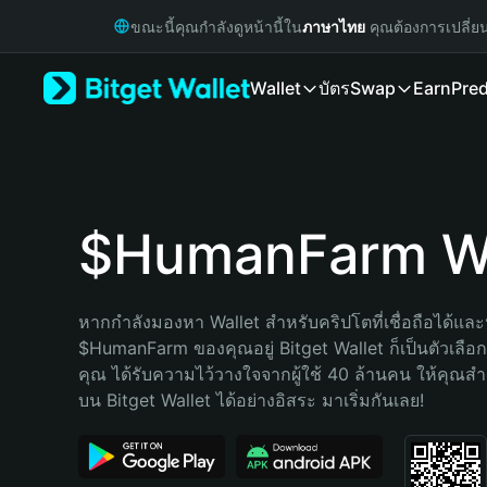
English
ขณะนี้คุณกำลังดูหน้านี้ใน
ภาษาไทย
คุณต้องการเปลี่ย
日本語
Tiếng Việt
Wallet
บัตร
Swap
Earn
Pred
Русский
Español (Latinoamérica)
Türkçe
Italiano
Français
Deutsch
$HumanFarm Wa
简体中文
繁體中文
Português (Portugal)
หากกำลังมองหา Wallet สำหรับคริปโตที่เชื่อถือได้และป
Bahasa Indonesia
$HumanFarm ของคุณอยู่ Bitget Wallet ก็เป็นตัวเลือกที
ภาษาไทย
คุณ ได้รับความไว้วางใจจากผู้ใช้ 40 ล้านคน ให้คุณ
हिन्दी
บน Bitget Wallet ได้อย่างอิสระ มาเริ่มกันเลย!
বাংলা
Español
Português (Brasil)
Español (Argentina)