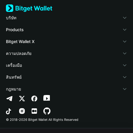
บริษัท
เกี่ยวกับ Bitget Wallet
Products
Blog
Crypto Card
Bitget Wallet X
Academy
Stablecoin Earn
นักพัฒนา
ความปลอดภัย
ข่าวสารด้านคริปโต
Payfi Crypto
เชื่อมต่อ Wallet
Protection Fund
เครื่องมือ
ศูนย์ช่วยเหลือ
Crypto Swap API
Bitget Wallet Pay
เทคโนโลยีความปลอดภัย
ซื้อคริปโต
สินทรัพย์
ติดต่อเรา
Altcoin Season Index
ลิสต์โปรเจกต์
การตรวจจับการอนุญาต
Arbitrum
กฎหมาย
ทรัพยากรข้อมูลของแบรนด์
Prediction Markets
การตรวจจับสัญญา
Avalanche
นโยบายความเป็นส่วนตัว
อาชีพ
DApp
การโอนเป็นชุด
Bitcoin
ข้อตกลงในการใช้บริการ
© 2018-2026 Bitget Wallet All Rights Reserved
การยืนยันช่องทางอย่างเป็นทางการ
Trade
BNB Chain
Risk Disclosure