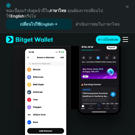
English
日本語
ขณะนี้คุณกำลังดูหน้านี้ใน
ภาษาไทย
คุณต้องการเปลี่ยนไป
ใช้
English
หรือไม่
Tiếng Việt
เปลี่ยนไปใช้English
ดำเนินการต่อในภาษาไทย
Русский
Español (Latinoamérica)
Türkçe
ดาวน์โหลดเลย
Italiano
Français
Deutsch
简体中文
繁體中文
Português (Portugal)
Bahasa Indonesia
ภาษาไทย
हिन्दी
বাংলা
Español
Português (Brasil)
Español (Argentina)