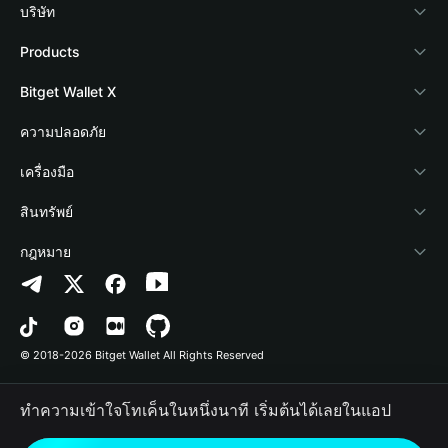
บริษัท
เกี่ยวกับ Bitget Wallet
Products
Blog
Crypto Card
Bitget Wallet X
Academy
Stablecoin Earn
นักพัฒนา
ความปลอดภัย
ข่าวสารด้านคริปโต
Payfi Crypto
เชื่อมต่อ Wallet
Protection Fund
เครื่องมือ
ศูนย์ช่วยเหลือ
Crypto Swap API
Bitget Wallet Pay
เทคโนโลยีความปลอดภัย
ซื้อคริปโต
สินทรัพย์
ติดต่อเรา
Altcoin Season Index
ลิสต์โปรเจกต์
การตรวจจับการอนุญาต
Arbitrum
กฎหมาย
ทรัพยากรข้อมูลของแบรนด์
Prediction Markets
การตรวจจับสัญญา
Avalanche
นโยบายความเป็นส่วนตัว
อาชีพ
DApp
การโอนเป็นชุด
Bitcoin
ข้อตกลงในการใช้บริการ
© 2018-2026 Bitget Wallet All Rights Reserved
การยืนยันช่องทางอย่างเป็นทางการ
Trade
BNB Chain
Risk Disclosure
ทำความเข้าใจโทเค็นในหนึ่งนาที เริ่มต้นได้เลยในแอป
RWA
Polygon