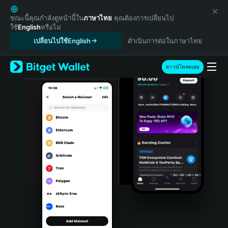
English
日本語
ขณะนี้คุณกำลังดูหน้านี้ใน
ภาษาไทย
คุณต้องการเปลี่ยนไป
ใช้
English
หรือไม่
Tiếng Việt
เปลี่ยนไปใช้English
ดำเนินการต่อในภาษาไทย
Русский
Español (Latinoamérica)
Türkçe
ดาวน์โหลดเลย
Italiano
Français
Deutsch
简体中文
繁體中文
Português (Portugal)
Bahasa Indonesia
ภาษาไทย
हिन्दी
বাংলা
Español
Português (Brasil)
Español (Argentina)