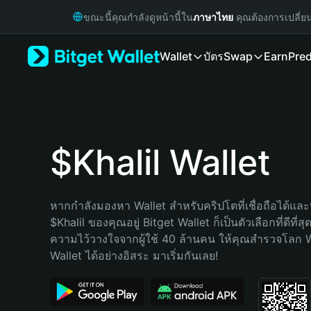
English
ขณะนี้คุณกำลังดูหน้านี้ใน
ภาษาไทย
คุณต้องการเปลี่ย
日本語
Tiếng Việt
Wallet
บัตร
Swap
Earn
Pred
Русский
Español (Latinoamérica)
Türkçe
Italiano
Français
Deutsch
$Khalil Wallet
简体中文
繁體中文
Português (Portugal)
หากกำลังมองหา Wallet สำหรับคริปโตที่เชื่อถือได้และป
Bahasa Indonesia
$Khalil ของคุณอยู่ Bitget Wallet ก็เป็นตัวเลือกที่ดีที่ส
ภาษาไทย
ความไว้วางใจจากผู้ใช้ 40 ล้านคน ให้คุณสำรวจโลก 
हिन्दी
Wallet ได้อย่างอิสระ มาเริ่มกันเลย!
বাংলা
Español
Português (Brasil)
Español (Argentina)