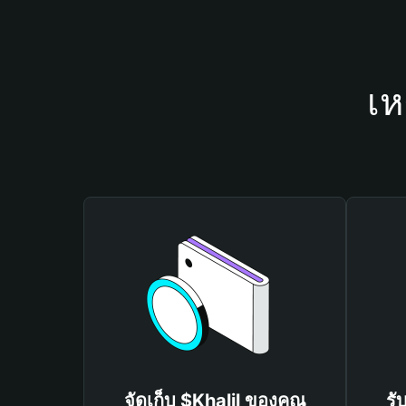
เห
จัดเก็บ $Khalil ของคุณ
รั