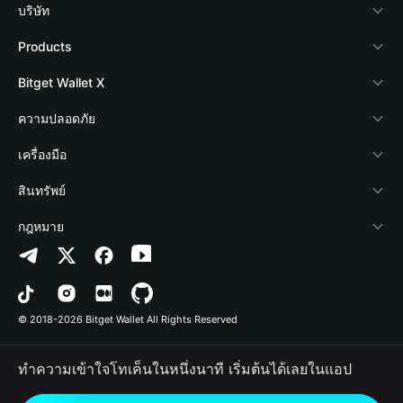
บริษัท
เกี่ยวกับ Bitget Wallet
Products
Blog
Crypto Card
Bitget Wallet X
Academy
Stablecoin Earn
นักพัฒนา
ความปลอดภัย
ข่าวสารด้านคริปโต
Payfi Crypto
เชื่อมต่อ Wallet
Protection Fund
เครื่องมือ
ศูนย์ช่วยเหลือ
Crypto Swap API
Bitget Wallet Pay
เทคโนโลยีความปลอดภัย
ซื้อคริปโต
สินทรัพย์
ติดต่อเรา
Altcoin Season Index
ลิสต์โปรเจกต์
การตรวจจับการอนุญาต
Arbitrum
กฎหมาย
ทรัพยากรข้อมูลของแบรนด์
Prediction Markets
การตรวจจับสัญญา
Avalanche
นโยบายความเป็นส่วนตัว
อาชีพ
DApp
การโอนเป็นชุด
Bitcoin
ข้อตกลงในการใช้บริการ
© 2018-2026 Bitget Wallet All Rights Reserved
การยืนยันช่องทางอย่างเป็นทางการ
Trade
BNB Chain
Risk Disclosure
ทำความเข้าใจโทเค็นในหนึ่งนาที เริ่มต้นได้เลยในแอป
RWA
Polygon