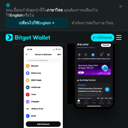
English
日本語
ขณะนี้คุณกำลังดูหน้านี้ใน
ภาษาไทย
คุณต้องการเปลี่ยนไป
ใช้
English
หรือไม่
Tiếng Việt
เปลี่ยนไปใช้English
ดำเนินการต่อในภาษาไทย
Русский
Español (Latinoamérica)
Türkçe
ดาวน์โหลดเลย
Italiano
Français
Deutsch
简体中文
繁體中文
Português (Portugal)
Bahasa Indonesia
ภาษาไทย
हिन्दी
বাংলা
Español
Português (Brasil)
Español (Argentina)