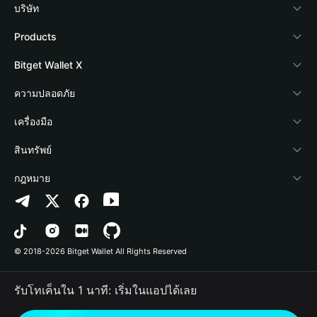
บริษัท
เกี่ยวกับ Bitget Wallet
Products
Blog
Crypto Card
Bitget Wallet X
Academy
Stablecoin Earn
นักพัฒนา
ความปลอดภัย
ข่าวสารด้านคริปโต
Payfi Crypto
เชื่อมต่อ Wallet
Protection Fund
เครื่องมือ
ศูนย์ช่วยเหลือ
Crypto Swap API
Bitget Wallet Pay
เทคโนโลยีความปลอดภัย
ซื้อคริปโต
สินทรัพย์
ติดต่อเรา
Altcoin Season Index
ลิสต์โปรเจกต์
การตรวจจับการอนุญาต
Arbitrum
กฎหมาย
ทรัพยากรข้อมูลของแบรนด์
Prediction Markets
การตรวจจับสัญญา
Avalanche
นโยบายความเป็นส่วนตัว
อาชีพ
DApp
การโอนเป็นชุด
Bitcoin
ข้อตกลงในการใช้บริการ
© 2018-2026 Bitget Wallet All Rights Reserved
การยืนยันช่องทางอย่างเป็นทางการ
Trade
BNB Chain
Risk Disclosure
รับโทเค็นใน 1 นาที: เริ่มในแอปได้เลย
RWA
Polygon