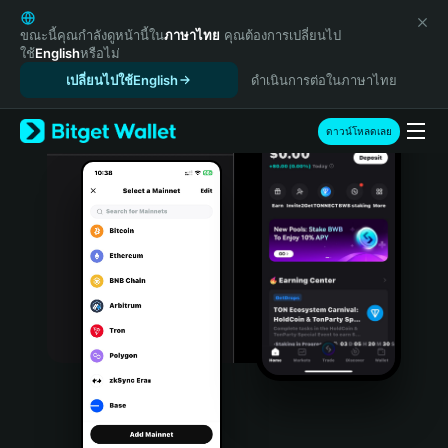
English
日本語
ขณะนี้คุณกำลังดูหน้านี้ใน
ภาษาไทย
คุณต้องการเปลี่ยนไป
ใช้
English
หรือไม่
Tiếng Việt
เปลี่ยนไปใช้English
ดำเนินการต่อในภาษาไทย
Русский
Español (Latinoamérica)
Türkçe
ดาวน์โหลดเลย
Italiano
Français
Deutsch
简体中文
繁體中文
Português (Portugal)
Bahasa Indonesia
ภาษาไทย
हिन्दी
বাংলা
Español
Português (Brasil)
Español (Argentina)