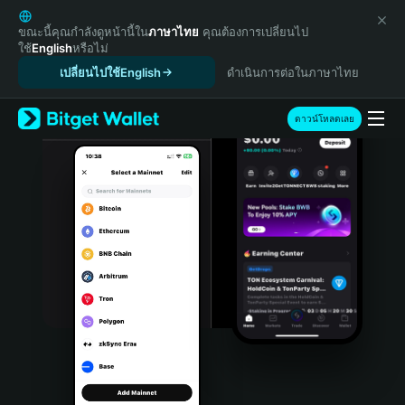
English
日本語
ขณะนี้คุณกำลังดูหน้านี้ใน
ภาษาไทย
คุณต้องการเปลี่ยนไป
ใช้
English
หรือไม่
Tiếng Việt
เปลี่ยนไปใช้English
ดำเนินการต่อในภาษาไทย
Русский
Español (Latinoamérica)
Türkçe
ดาวน์โหลดเลย
Italiano
Français
Deutsch
简体中文
繁體中文
Português (Portugal)
Bahasa Indonesia
ภาษาไทย
हिन्दी
বাংলা
Español
Português (Brasil)
Español (Argentina)