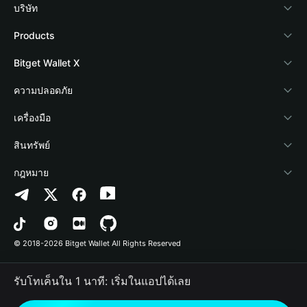
บริษัท
เกี่ยวกับ Bitget Wallet
Products
Blog
Crypto Card
Bitget Wallet X
Academy
Stablecoin Earn
นักพัฒนา
ความปลอดภัย
ข่าวสารด้านคริปโต
Payfi Crypto
เชื่อมต่อ Wallet
Protection Fund
เครื่องมือ
ศูนย์ช่วยเหลือ
Crypto Swap API
Bitget Wallet Pay
เทคโนโลยีความปลอดภัย
ซื้อคริปโต
สินทรัพย์
ติดต่อเรา
Altcoin Season Index
ลิสต์โปรเจกต์
การตรวจจับการอนุญาต
Arbitrum
กฎหมาย
ทรัพยากรข้อมูลของแบรนด์
Prediction Markets
การตรวจจับสัญญา
Avalanche
นโยบายความเป็นส่วนตัว
อาชีพ
DApp
การโอนเป็นชุด
Bitcoin
ข้อตกลงในการใช้บริการ
© 2018-2026 Bitget Wallet All Rights Reserved
การยืนยันช่องทางอย่างเป็นทางการ
Trade
BNB Chain
Risk Disclosure
รับโทเค็นใน 1 นาที: เริ่มในแอปได้เลย
RWA
Polygon