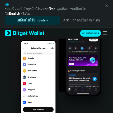
English
日本語
ขณะนี้คุณกำลังดูหน้านี้ใน
ภาษาไทย
คุณต้องการเปลี่ยนไป
ใช้
English
หรือไม่
Tiếng Việt
เปลี่ยนไปใช้English
ดำเนินการต่อในภาษาไทย
Русский
Español (Latinoamérica)
Türkçe
ดาวน์โหลดเลย
Italiano
Français
Deutsch
简体中文
繁體中文
Português (Portugal)
Bahasa Indonesia
ภาษาไทย
हिन्दी
বাংলা
Español
Português (Brasil)
Español (Argentina)