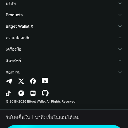
บริษัท
เกี่ยวกับ Bitget Wallet
Products
Blog
Crypto Card
Bitget Wallet X
Academy
Stablecoin Earn
นักพัฒนา
ความปลอดภัย
ข่าวสารด้านคริปโต
Payfi Crypto
เชื่อมต่อ Wallet
Protection Fund
เครื่องมือ
ศูนย์ช่วยเหลือ
Crypto Swap API
Bitget Wallet Pay
เทคโนโลยีความปลอดภัย
ซื้อคริปโต
สินทรัพย์
ติดต่อเรา
Altcoin Season Index
ลิสต์โปรเจกต์
การตรวจจับการอนุญาต
Arbitrum
กฎหมาย
ทรัพยากรข้อมูลของแบรนด์
Prediction Markets
การตรวจจับสัญญา
Avalanche
นโยบายความเป็นส่วนตัว
อาชีพ
DApp
การโอนเป็นชุด
Bitcoin
ข้อตกลงในการใช้บริการ
© 2018-2026 Bitget Wallet All Rights Reserved
การยืนยันช่องทางอย่างเป็นทางการ
Trade
BNB Chain
Risk Disclosure
รับโทเค็นใน 1 นาที: เริ่มในแอปได้เลย
RWA
Polygon