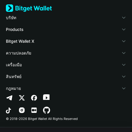
บริษัท
เกี่ยวกับ Bitget Wallet
Products
Blog
Crypto Card
Bitget Wallet X
Academy
Stablecoin Earn
นักพัฒนา
ความปลอดภัย
ข่าวสารด้านคริปโต
Payfi Crypto
เชื่อมต่อ Wallet
Protection Fund
เครื่องมือ
ศูนย์ช่วยเหลือ
Crypto Swap API
Bitget Wallet Pay
เทคโนโลยีความปลอดภัย
ซื้อคริปโต
สินทรัพย์
ติดต่อเรา
Altcoin Season Index
ลิสต์โปรเจกต์
การตรวจจับการอนุญาต
Arbitrum
กฎหมาย
ทรัพยากรข้อมูลของแบรนด์
Prediction Markets
การตรวจจับสัญญา
Avalanche
นโยบายความเป็นส่วนตัว
อาชีพ
DApp
การโอนเป็นชุด
Bitcoin
ข้อตกลงในการใช้บริการ
© 2018-2026 Bitget Wallet All Rights Reserved
การยืนยันช่องทางอย่างเป็นทางการ
Trade
BNB Chain
Risk Disclosure