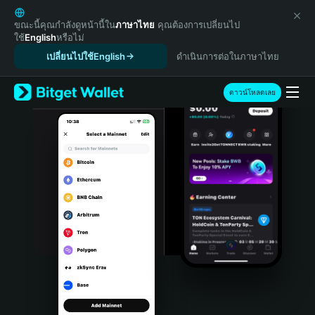
English
日本語
ขณะนี้คุณกำลังดูหน้านี้ใน
ภาษาไทย
คุณต้องการเปลี่ยนไป
ใช้
English
หรือไม่
Tiếng Việt
เปลี่ยนไปใช้English
ดำเนินการต่อในภาษาไทย
Русский
Español (Latinoamérica)
Türkçe
ดาวน์โหลดเลย
Italiano
Français
Deutsch
简体中文
繁體中文
Português (Portugal)
Bahasa Indonesia
ภาษาไทย
हिन्दी
বাংলা
Español
Português (Brasil)
Español (Argentina)