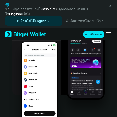
English
日本語
ขณะนี้คุณกำลังดูหน้านี้ใน
ภาษาไทย
คุณต้องการเปลี่ยนไป
ใช้
English
หรือไม่
Tiếng Việt
เปลี่ยนไปใช้English
ดำเนินการต่อในภาษาไทย
Русский
Español (Latinoamérica)
Türkçe
ดาวน์โหลดเลย
Italiano
Français
Deutsch
简体中文
繁體中文
Português (Portugal)
Bahasa Indonesia
ภาษาไทย
हिन्दी
বাংলা
Español
Português (Brasil)
Español (Argentina)