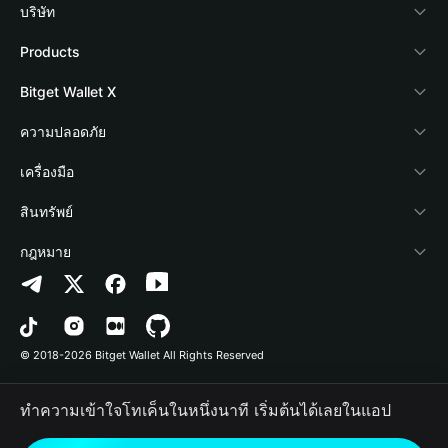
บริษัท
เกี่ยวกับ Bitget Wallet
Products
Blog
Crypto Card
Bitget Wallet X
Academy
Stablecoin Earn
นักพัฒนา
ความปลอดภัย
ข่าวสารด้านคริปโต
Payfi Crypto
เชื่อมต่อ Wallet
Protection Fund
เครื่องมือ
ศูนย์ช่วยเหลือ
Crypto Swap API
Bitget Wallet Pay
เทคโนโลยีความปลอดภัย
ซื้อคริปโต
สินทรัพย์
ติดต่อเรา
Altcoin Season Index
ลิสต์โปรเจกต์
การตรวจจับการอนุญาต
Arbitrum
กฎหมาย
ทรัพยากรข้อมูลของแบรนด์
Prediction Markets
การตรวจจับสัญญา
Avalanche
นโยบายความเป็นส่วนตัว
อาชีพ
DApp
การโอนเป็นชุด
Bitcoin
ข้อตกลงในการใช้บริการ
© 2018-2026 Bitget Wallet All Rights Reserved
การยืนยันช่องทางอย่างเป็นทางการ
Trade
BNB Chain
Risk Disclosure
ทำความเข้าใจโทเค็นในหนึ่งนาที เริ่มต้นได้เลยในแอป
RWA
Polygon