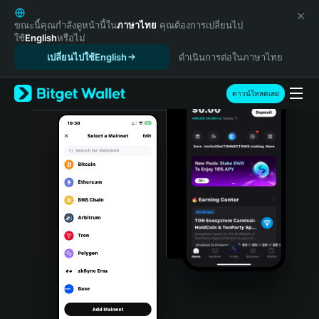
English
日本語
ขณะนี้คุณกำลังดูหน้านี้ใน
ภาษาไทย
คุณต้องการเปลี่ยนไป
ใช้
English
หรือไม่
Tiếng Việt
เปลี่ยนไปใช้English
ดำเนินการต่อในภาษาไทย
Русский
Español (Latinoamérica)
Türkçe
ดาวน์โหลดเลย
Italiano
Français
Deutsch
简体中文
繁體中文
Português (Portugal)
Bahasa Indonesia
ภาษาไทย
हिन्दी
বাংলা
Español
Português (Brasil)
Español (Argentina)