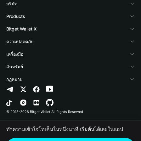
บริษัท
เกี่ยวกับ Bitget Wallet
Products
Blog
Crypto Card
Bitget Wallet X
Academy
Stablecoin Earn
นักพัฒนา
ความปลอดภัย
ข่าวสารด้านคริปโต
Payfi Crypto
เชื่อมต่อ Wallet
Protection Fund
เครื่องมือ
ศูนย์ช่วยเหลือ
Crypto Swap API
Bitget Wallet Pay
เทคโนโลยีความปลอดภัย
ซื้อคริปโต
สินทรัพย์
ติดต่อเรา
Altcoin Season Index
ลิสต์โปรเจกต์
การตรวจจับการอนุญาต
Arbitrum
กฎหมาย
ทรัพยากรข้อมูลของแบรนด์
Prediction Markets
การตรวจจับสัญญา
Avalanche
นโยบายความเป็นส่วนตัว
อาชีพ
DApp
การโอนเป็นชุด
Bitcoin
ข้อตกลงในการใช้บริการ
© 2018-2026 Bitget Wallet All Rights Reserved
การยืนยันช่องทางอย่างเป็นทางการ
Trade
BNB Chain
Risk Disclosure
ทำความเข้าใจโทเค็นในหนึ่งนาที เริ่มต้นได้เลยในแอป
RWA
Polygon