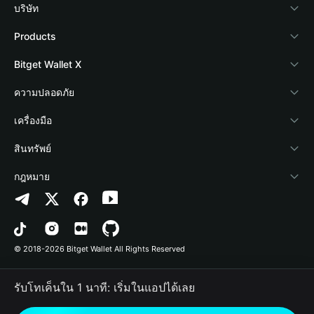
บริษัท
เกี่ยวกับ Bitget Wallet
Products
Blog
Crypto Card
Bitget Wallet X
Academy
Stablecoin Earn
นักพัฒนา
ความปลอดภัย
ข่าวสารด้านคริปโต
Payfi Crypto
เชื่อมต่อ Wallet
Protection Fund
เครื่องมือ
ศูนย์ช่วยเหลือ
Crypto Swap API
Bitget Wallet Pay
เทคโนโลยีความปลอดภัย
ซื้อคริปโต
สินทรัพย์
ติดต่อเรา
Altcoin Season Index
ลิสต์โปรเจกต์
การตรวจจับการอนุญาต
Arbitrum
กฎหมาย
ทรัพยากรข้อมูลของแบรนด์
Prediction Markets
การตรวจจับสัญญา
Avalanche
นโยบายความเป็นส่วนตัว
อาชีพ
DApp
การโอนเป็นชุด
Bitcoin
ข้อตกลงในการใช้บริการ
© 2018-2026 Bitget Wallet All Rights Reserved
การยืนยันช่องทางอย่างเป็นทางการ
Trade
BNB Chain
Risk Disclosure
รับโทเค็นใน 1 นาที: เริ่มในแอปได้เลย
RWA
Polygon