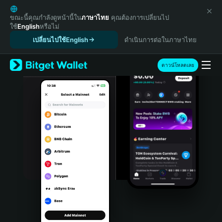
English
日本語
ขณะนี้คุณกำลังดูหน้านี้ใน
ภาษาไทย
คุณต้องการเปลี่ยนไป
ใช้
English
หรือไม่
Tiếng Việt
เปลี่ยนไปใช้English
ดำเนินการต่อในภาษาไทย
Русский
Español (Latinoamérica)
Türkçe
ดาวน์โหลดเลย
Italiano
Français
Deutsch
简体中文
繁體中文
Português (Portugal)
Bahasa Indonesia
ภาษาไทย
हिन्दी
বাংলা
Español
Português (Brasil)
Español (Argentina)