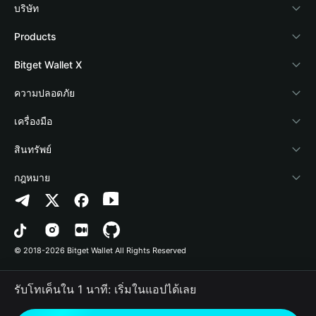
บริษัท
เกี่ยวกับ Bitget Wallet
Products
Blog
Crypto Card
Bitget Wallet X
Academy
Stablecoin Earn
นักพัฒนา
ความปลอดภัย
ข่าวสารด้านคริปโต
Payfi Crypto
เชื่อมต่อ Wallet
Protection Fund
เครื่องมือ
ศูนย์ช่วยเหลือ
Crypto Swap API
Bitget Wallet Pay
เทคโนโลยีความปลอดภัย
ซื้อคริปโต
สินทรัพย์
ติดต่อเรา
Altcoin Season Index
ลิสต์โปรเจกต์
การตรวจจับการอนุญาต
Arbitrum
กฎหมาย
ทรัพยากรข้อมูลของแบรนด์
Prediction Markets
การตรวจจับสัญญา
Avalanche
นโยบายความเป็นส่วนตัว
อาชีพ
DApp
การโอนเป็นชุด
Bitcoin
ข้อตกลงในการใช้บริการ
© 2018-2026 Bitget Wallet All Rights Reserved
การยืนยันช่องทางอย่างเป็นทางการ
Trade
BNB Chain
Risk Disclosure
รับโทเค็นใน 1 นาที: เริ่มในแอปได้เลย
RWA
Polygon