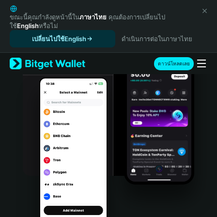
English
日本語
ขณะนี้คุณกำลังดูหน้านี้ใน
ภาษาไทย
คุณต้องการเปลี่ยนไป
ใช้
English
หรือไม่
Tiếng Việt
เปลี่ยนไปใช้English
ดำเนินการต่อในภาษาไทย
Русский
Español (Latinoamérica)
Türkçe
ดาวน์โหลดเลย
Italiano
Français
Deutsch
简体中文
繁體中文
Português (Portugal)
Bahasa Indonesia
ภาษาไทย
हिन्दी
বাংলা
Español
Português (Brasil)
Español (Argentina)