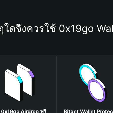
ตุใดจึงควรใช้ 0x19go Wal
บ 0x19go Airdrop ฟรี
Bitget Wallet Protec