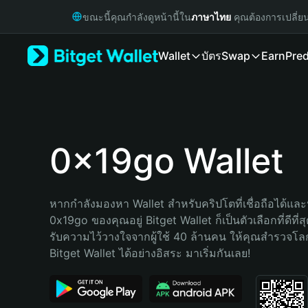
English
ขณะนี้คุณกำลังดูหน้านี้ใน
ภาษาไทย
คุณต้องการเปลี่ย
日本語
Tiếng Việt
Wallet
บัตร
Swap
Earn
Pred
Русский
Español (Latinoamérica)
Türkçe
Italiano
Français
Deutsch
0x19go Wallet
简体中文
繁體中文
Português (Portugal)
หากกำลังมองหา Wallet สำหรับคริปโตที่เชื่อถือได้และป
Bahasa Indonesia
0x19go ของคุณอยู่ Bitget Wallet ก็เป็นตัวเลือกที่ดีที่
ภาษาไทย
รับความไว้วางใจจากผู้ใช้ 40 ล้านคน ให้คุณสำรวจโ
हिन्दी
Bitget Wallet ได้อย่างอิสระ มาเริ่มกันเลย!
বাংলা
Español
Português (Brasil)
Español (Argentina)