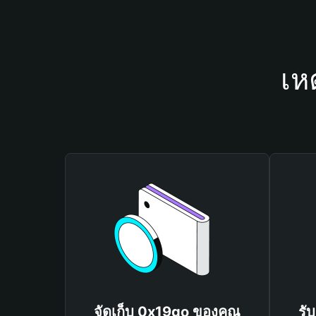
เห
จัดเก็บ 0x19go ของคุณ
รั