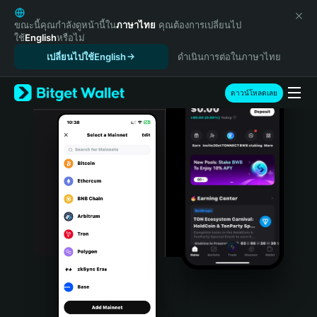
English
日本語
ขณะนี้คุณกำลังดูหน้านี้ใน
ภาษาไทย
คุณต้องการเปลี่ยนไป
ใช้
English
หรือไม่
Tiếng Việt
เปลี่ยนไปใช้English
ดำเนินการต่อในภาษาไทย
Русский
Español (Latinoamérica)
Türkçe
ดาวน์โหลดเลย
Italiano
Français
Deutsch
简体中文
繁體中文
Português (Portugal)
Bahasa Indonesia
ภาษาไทย
हिन्दी
বাংলা
Español
Português (Brasil)
Español (Argentina)