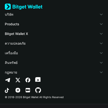
บริษัท
เกี่ยวกับ Bitget Wallet
Products
Blog
Crypto Card
Bitget Wallet X
Academy
Stablecoin Earn
นักพัฒนา
ความปลอดภัย
ข่าวสารด้านคริปโต
Payfi Crypto
เชื่อมต่อ Wallet
Protection Fund
เครื่องมือ
ศูนย์ช่วยเหลือ
Crypto Swap API
Bitget Wallet Pay
เทคโนโลยีความปลอดภัย
ซื้อคริปโต
สินทรัพย์
ติดต่อเรา
Altcoin Season Index
ลิสต์โปรเจกต์
การตรวจจับการอนุญาต
Arbitrum
กฎหมาย
ทรัพยากรข้อมูลของแบรนด์
Prediction Markets
การตรวจจับสัญญา
Avalanche
นโยบายความเป็นส่วนตัว
อาชีพ
DApp
การโอนเป็นชุด
Bitcoin
ข้อตกลงในการใช้บริการ
© 2018-2026 Bitget Wallet All Rights Reserved
การยืนยันช่องทางอย่างเป็นทางการ
Trade
BNB Chain
Risk Disclosure