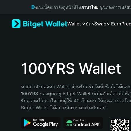
English
ขณะนี้คุณกำลังดูหน้านี้ใน
ภาษาไทย
คุณต้องการเปลี่ย
日本語
Tiếng Việt
Wallet
บัตร
Swap
Earn
Pred
Русский
Español (Latinoamérica)
Türkçe
Italiano
Français
Deutsch
100YRS Wallet
简体中文
繁體中文
Português (Portugal)
หากกำลังมองหา Wallet สำหรับคริปโตที่เชื่อถือได้และป
Bahasa Indonesia
100YRS ของคุณอยู่ Bitget Wallet ก็เป็นตัวเลือกที่ดีที่
ภาษาไทย
รับความไว้วางใจจากผู้ใช้ 40 ล้านคน ให้คุณสำรวจโ
हिन्दी
Bitget Wallet ได้อย่างอิสระ มาเริ่มกันเลย!
বাংলা
Español
Português (Brasil)
Español (Argentina)