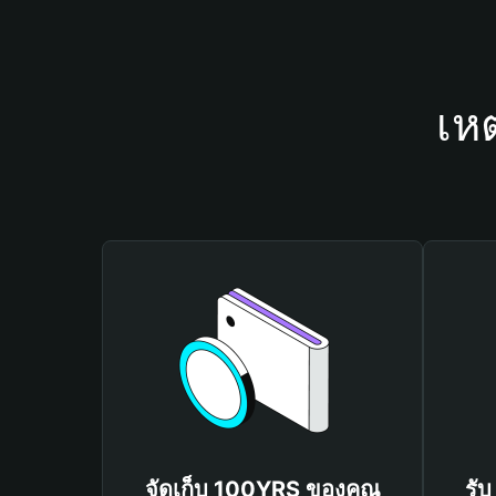
เห
จัดเก็บ 100YRS ของคุณ
รั