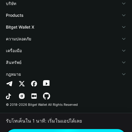
บริษัท
เกี่ยวกับ Bitget Wallet
Products
Blog
Crypto Card
Bitget Wallet X
Academy
Stablecoin Earn
นักพัฒนา
ความปลอดภัย
ข่าวสารด้านคริปโต
Payfi Crypto
เชื่อมต่อ Wallet
Protection Fund
เครื่องมือ
ศูนย์ช่วยเหลือ
Crypto Swap API
Bitget Wallet Pay
เทคโนโลยีความปลอดภัย
ซื้อคริปโต
สินทรัพย์
ติดต่อเรา
Altcoin Season Index
ลิสต์โปรเจกต์
การตรวจจับการอนุญาต
Arbitrum
กฎหมาย
ทรัพยากรข้อมูลของแบรนด์
Prediction Markets
การตรวจจับสัญญา
Avalanche
นโยบายความเป็นส่วนตัว
อาชีพ
DApp
การโอนเป็นชุด
Bitcoin
ข้อตกลงในการใช้บริการ
© 2018-2026 Bitget Wallet All Rights Reserved
การยืนยันช่องทางอย่างเป็นทางการ
Trade
BNB Chain
Risk Disclosure
รับโทเค็นใน 1 นาที: เริ่มในแอปได้เลย
RWA
Polygon