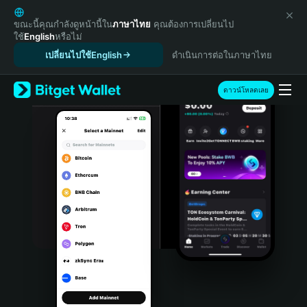
English
日本語
ขณะนี้คุณกำลังดูหน้านี้ใน
ภาษาไทย
คุณต้องการเปลี่ยนไป
ใช้
English
หรือไม่
Tiếng Việt
เปลี่ยนไปใช้English
ดำเนินการต่อในภาษาไทย
Русский
Español (Latinoamérica)
Türkçe
ดาวน์โหลดเลย
Italiano
Français
Deutsch
简体中文
繁體中文
Português (Portugal)
Bahasa Indonesia
ภาษาไทย
हिन्दी
বাংলা
Español
Português (Brasil)
Español (Argentina)