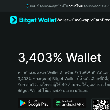
English
ขณะนี้คุณกำลังดูหน้านี้ใน
ภาษาไทย
คุณต้องการเปลี่ย
日本語
Tiếng Việt
Wallet
บัตร
Swap
Earn
Pred
Русский
Español (Latinoamérica)
Türkçe
Italiano
Français
Deutsch
3,403% Wallet
简体中文
繁體中文
Português (Portugal)
หากกำลังมองหา Wallet สำหรับคริปโตที่เชื่อถือได้และป
Bahasa Indonesia
3,403% ของคุณอยู่ Bitget Wallet ก็เป็นตัวเลือกที่ดีที่
ภาษาไทย
รับความไว้วางใจจากผู้ใช้ 40 ล้านคน ให้คุณสำรวจโ
हिन्दी
Bitget Wallet ได้อย่างอิสระ มาเริ่มกันเลย!
বাংলা
Español
Português (Brasil)
Español (Argentina)