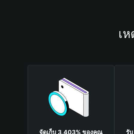
เห
จัดเก็บ 3,403% ของคุณ
รั