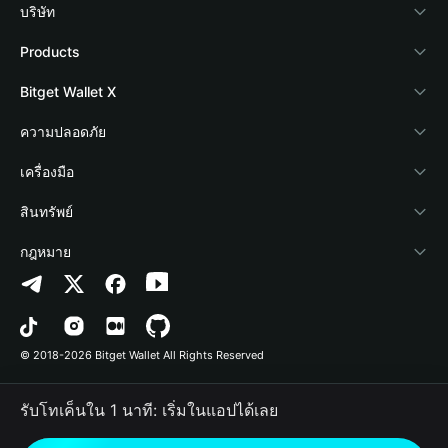
บริษัท
เกี่ยวกับ Bitget Wallet
Products
Blog
Crypto Card
Bitget Wallet X
Academy
Stablecoin Earn
นักพัฒนา
ความปลอดภัย
ข่าวสารด้านคริปโต
Payfi Crypto
เชื่อมต่อ Wallet
Protection Fund
เครื่องมือ
ศูนย์ช่วยเหลือ
Crypto Swap API
Bitget Wallet Pay
เทคโนโลยีความปลอดภัย
ซื้อคริปโต
สินทรัพย์
ติดต่อเรา
Altcoin Season Index
ลิสต์โปรเจกต์
การตรวจจับการอนุญาต
Arbitrum
กฎหมาย
ทรัพยากรข้อมูลของแบรนด์
Prediction Markets
การตรวจจับสัญญา
Avalanche
นโยบายความเป็นส่วนตัว
อาชีพ
DApp
การโอนเป็นชุด
Bitcoin
ข้อตกลงในการใช้บริการ
© 2018-2026 Bitget Wallet All Rights Reserved
การยืนยันช่องทางอย่างเป็นทางการ
Trade
BNB Chain
Risk Disclosure
รับโทเค็นใน 1 นาที: เริ่มในแอปได้เลย
RWA
Polygon