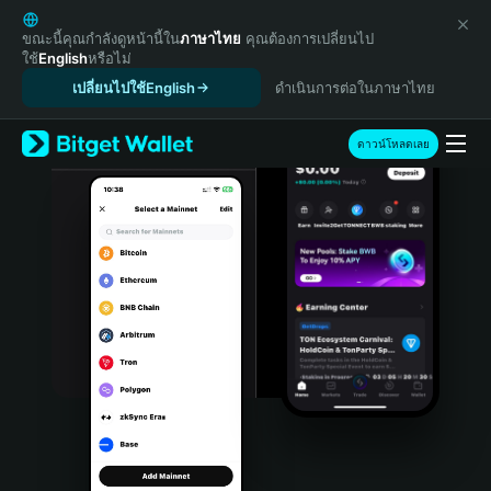
English
日本語
ขณะนี้คุณกำลังดูหน้านี้ใน
ภาษาไทย
คุณต้องการเปลี่ยนไป
ใช้
English
หรือไม่
Tiếng Việt
เปลี่ยนไปใช้English
ดำเนินการต่อในภาษาไทย
Русский
Español (Latinoamérica)
Türkçe
ดาวน์โหลดเลย
Italiano
Français
Deutsch
简体中文
繁體中文
Português (Portugal)
Bahasa Indonesia
ภาษาไทย
हिन्दी
বাংলা
Español
Português (Brasil)
Español (Argentina)