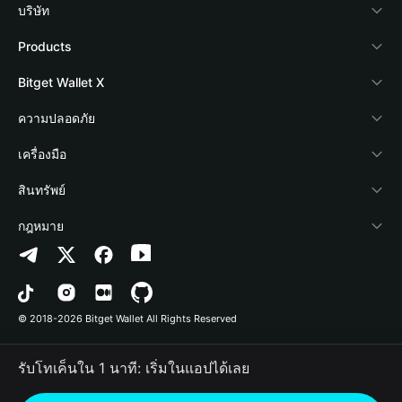
บริษัท
เกี่ยวกับ Bitget Wallet
Products
Blog
Crypto Card
Bitget Wallet X
Academy
Stablecoin Earn
นักพัฒนา
ความปลอดภัย
ข่าวสารด้านคริปโต
Payfi Crypto
เชื่อมต่อ Wallet
Protection Fund
เครื่องมือ
ศูนย์ช่วยเหลือ
Crypto Swap API
Bitget Wallet Pay
เทคโนโลยีความปลอดภัย
ซื้อคริปโต
สินทรัพย์
ติดต่อเรา
Altcoin Season Index
ลิสต์โปรเจกต์
การตรวจจับการอนุญาต
Arbitrum
กฎหมาย
ทรัพยากรข้อมูลของแบรนด์
Prediction Markets
การตรวจจับสัญญา
Avalanche
นโยบายความเป็นส่วนตัว
อาชีพ
DApp
การโอนเป็นชุด
Bitcoin
ข้อตกลงในการใช้บริการ
© 2018-2026 Bitget Wallet All Rights Reserved
การยืนยันช่องทางอย่างเป็นทางการ
Trade
BNB Chain
Risk Disclosure
รับโทเค็นใน 1 นาที: เริ่มในแอปได้เลย
RWA
Polygon