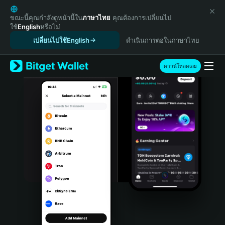
English
日本語
ขณะนี้คุณกำลังดูหน้านี้ใน
ภาษาไทย
คุณต้องการเปลี่ยนไป
ใช้
English
หรือไม่
Tiếng Việt
เปลี่ยนไปใช้English
ดำเนินการต่อในภาษาไทย
Русский
Español (Latinoamérica)
Türkçe
ดาวน์โหลดเลย
Italiano
Français
Deutsch
简体中文
繁體中文
Português (Portugal)
Bahasa Indonesia
ภาษาไทย
हिन्दी
বাংলা
Español
Português (Brasil)
Español (Argentina)