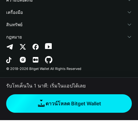
ข่าวสารด้านคริปโต
Payfi Crypto
เชื่อมต่อ Wallet
Protection Fund
เครื่องมือ
ศูนย์ช่วยเหลือ
Crypto Swap API
Bitget Wallet Pay
เทคโนโลยีความปลอดภัย
ซื้อคริปโต
สินทรัพย์
ติดต่อเรา
Altcoin Season Index
ลิสต์โปรเจกต์
การตรวจจับการอนุญาต
Arbitrum
กฎหมาย
ทรัพยากรข้อมูลของแบรนด์
Prediction Markets
การตรวจจับสัญญา
Avalanche
นโยบายความเป็นส่วนตัว
อาชีพ
DApp
การโอนเป็นชุด
Bitcoin
ข้อตกลงในการใช้บริการ
© 2018-2026 Bitget Wallet All Rights Reserved
การยืนยันช่องทางอย่างเป็นทางการ
Trade
BNB Chain
Risk Disclosure
รับโทเค็นใน 1 นาที: เริ่มในแอปได้เลย
RWA
Polygon
How to Buy Crypto
ดาวน์โหลด Bitget Wallet