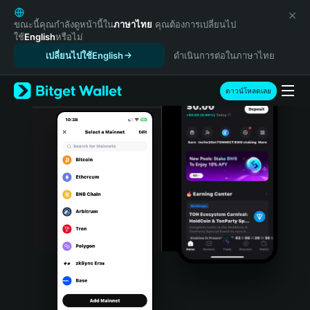
English
日本語
ขณะนี้คุณกำลังดูหน้านี้ใน
ภาษาไทย
คุณต้องการเปลี่ยนไป
ใช้
English
หรือไม่
Tiếng Việt
เปลี่ยนไปใช้English
ดำเนินการต่อในภาษาไทย
Русский
Español (Latinoamérica)
Türkçe
ดาวน์โหลดเลย
Italiano
Français
Deutsch
简体中文
繁體中文
Português (Portugal)
Bahasa Indonesia
ภาษาไทย
हिन्दी
বাংলা
Español
Português (Brasil)
Español (Argentina)