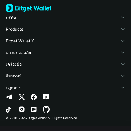
บริษัท
เกี่ยวกับ Bitget Wallet
Products
Blog
Crypto Card
Bitget Wallet X
Academy
Stablecoin Earn
นักพัฒนา
ความปลอดภัย
ข่าวสารด้านคริปโต
Payfi Crypto
เชื่อมต่อ Wallet
Protection Fund
เครื่องมือ
ศูนย์ช่วยเหลือ
Crypto Swap API
Bitget Wallet Pay
เทคโนโลยีความปลอดภัย
ซื้อคริปโต
สินทรัพย์
ติดต่อเรา
Altcoin Season Index
ลิสต์โปรเจกต์
การตรวจจับการอนุญาต
Arbitrum
กฎหมาย
ทรัพยากรข้อมูลของแบรนด์
Prediction Markets
การตรวจจับสัญญา
Avalanche
นโยบายความเป็นส่วนตัว
อาชีพ
DApp
การโอนเป็นชุด
Bitcoin
ข้อตกลงในการใช้บริการ
© 2018-2026 Bitget Wallet All Rights Reserved
การยืนยันช่องทางอย่างเป็นทางการ
Trade
BNB Chain
Risk Disclosure