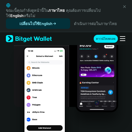
English
日本語
ขณะนี้คุณกำลังดูหน้านี้ใน
ภาษาไทย
คุณต้องการเปลี่ยนไป
ใช้
English
หรือไม่
Tiếng Việt
เปลี่ยนไปใช้English
ดำเนินการต่อในภาษาไทย
Русский
Español (Latinoamérica)
Türkçe
ดาวน์โหลดเลย
Italiano
Français
Deutsch
简体中文
繁體中文
Português (Portugal)
Bahasa Indonesia
ภาษาไทย
हिन्दी
বাংলা
Español
Português (Brasil)
Español (Argentina)