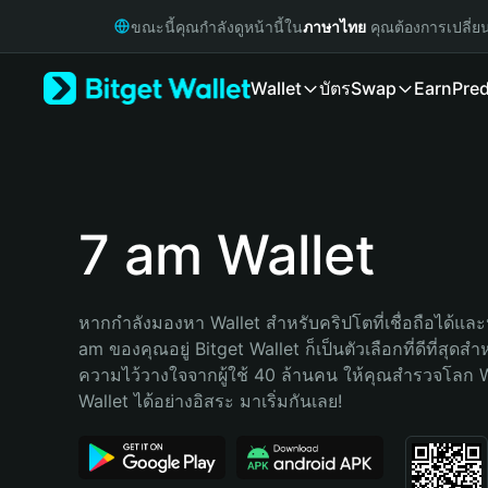
English
ขณะนี้คุณกำลังดูหน้านี้ใน
ภาษาไทย
คุณต้องการเปลี่ย
日本語
Tiếng Việt
Wallet
บัตร
Swap
Earn
Pred
Русский
Español (Latinoamérica)
Türkçe
Italiano
Français
Deutsch
7 am Wallet
简体中文
繁體中文
Português (Portugal)
หากกำลังมองหา Wallet สำหรับคริปโตที่เชื่อถือได้และป
Bahasa Indonesia
am ของคุณอยู่ Bitget Wallet ก็เป็นตัวเลือกที่ดีที่สุดสำ
ภาษาไทย
ความไว้วางใจจากผู้ใช้ 40 ล้านคน ให้คุณสำรวจโลก 
हिन्दी
Wallet ได้อย่างอิสระ มาเริ่มกันเลย!
বাংলা
Español
Português (Brasil)
Español (Argentina)