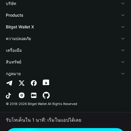
บริษัท
เกี่ยวกับ Bitget Wallet
Products
Blog
Crypto Card
Bitget Wallet X
Academy
Stablecoin Earn
นักพัฒนา
ความปลอดภัย
ข่าวสารด้านคริปโต
Payfi Crypto
เชื่อมต่อ Wallet
Protection Fund
เครื่องมือ
ศูนย์ช่วยเหลือ
Crypto Swap API
Bitget Wallet Pay
เทคโนโลยีความปลอดภัย
ซื้อคริปโต
สินทรัพย์
ติดต่อเรา
Altcoin Season Index
ลิสต์โปรเจกต์
การตรวจจับการอนุญาต
Arbitrum
กฎหมาย
ทรัพยากรข้อมูลของแบรนด์
Prediction Markets
การตรวจจับสัญญา
Avalanche
นโยบายความเป็นส่วนตัว
อาชีพ
DApp
การโอนเป็นชุด
Bitcoin
ข้อตกลงในการใช้บริการ
© 2018-2026 Bitget Wallet All Rights Reserved
การยืนยันช่องทางอย่างเป็นทางการ
Trade
BNB Chain
Risk Disclosure
รับโทเค็นใน 1 นาที: เริ่มในแอปได้เลย
RWA
Polygon