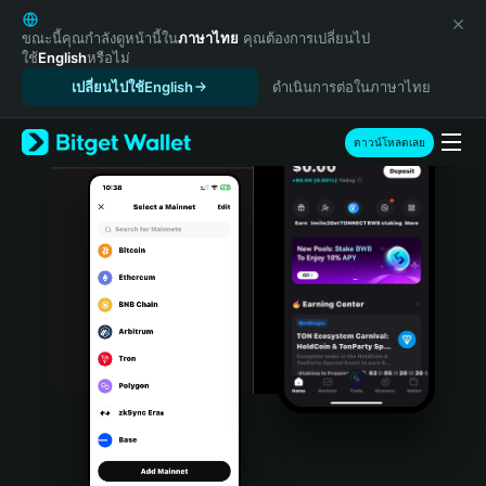
English
日本語
ขณะนี้คุณกำลังดูหน้านี้ใน
ภาษาไทย
คุณต้องการเปลี่ยนไป
ใช้
English
หรือไม่
Tiếng Việt
เปลี่ยนไปใช้English
ดำเนินการต่อในภาษาไทย
Русский
Español (Latinoamérica)
Türkçe
ดาวน์โหลดเลย
Italiano
Français
Deutsch
简体中文
繁體中文
Português (Portugal)
Bahasa Indonesia
ภาษาไทย
हिन्दी
বাংলা
Español
Português (Brasil)
Español (Argentina)