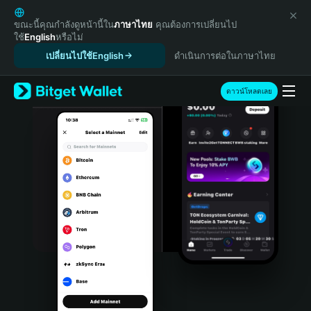
English
日本語
ขณะนี้คุณกำลังดูหน้านี้ใน
ภาษาไทย
คุณต้องการเปลี่ยนไป
ใช้
English
หรือไม่
Tiếng Việt
เปลี่ยนไปใช้English
ดำเนินการต่อในภาษาไทย
Русский
Español (Latinoamérica)
Türkçe
ดาวน์โหลดเลย
Italiano
Français
Deutsch
简体中文
繁體中文
Português (Portugal)
Bahasa Indonesia
ภาษาไทย
हिन्दी
বাংলা
Español
Português (Brasil)
Español (Argentina)