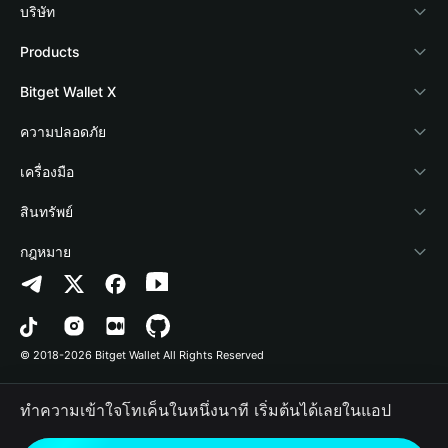
บริษัท
เกี่ยวกับ Bitget Wallet
Products
Blog
Crypto Card
Bitget Wallet X
Academy
Stablecoin Earn
นักพัฒนา
ความปลอดภัย
ข่าวสารด้านคริปโต
Payfi Crypto
เชื่อมต่อ Wallet
Protection Fund
เครื่องมือ
ศูนย์ช่วยเหลือ
Crypto Swap API
Bitget Wallet Pay
เทคโนโลยีความปลอดภัย
ซื้อคริปโต
สินทรัพย์
ติดต่อเรา
Altcoin Season Index
ลิสต์โปรเจกต์
การตรวจจับการอนุญาต
Arbitrum
กฎหมาย
ทรัพยากรข้อมูลของแบรนด์
Prediction Markets
การตรวจจับสัญญา
Avalanche
นโยบายความเป็นส่วนตัว
อาชีพ
DApp
การโอนเป็นชุด
Bitcoin
ข้อตกลงในการใช้บริการ
© 2018-2026 Bitget Wallet All Rights Reserved
การยืนยันช่องทางอย่างเป็นทางการ
Trade
BNB Chain
Risk Disclosure
ทำความเข้าใจโทเค็นในหนึ่งนาที เริ่มต้นได้เลยในแอป
RWA
Polygon