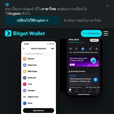
English
日本語
ขณะนี้คุณกำลังดูหน้านี้ใน
ภาษาไทย
คุณต้องการเปลี่ยนไป
ใช้
English
หรือไม่
Tiếng Việt
เปลี่ยนไปใช้English
ดำเนินการต่อในภาษาไทย
Русский
Español (Latinoamérica)
Türkçe
ดาวน์โหลดเลย
Italiano
Français
Deutsch
简体中文
繁體中文
Português (Portugal)
Bahasa Indonesia
ภาษาไทย
हिन्दी
বাংলা
Español
Português (Brasil)
Español (Argentina)