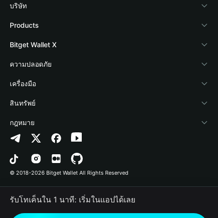
บริษัท
เกี่ยวกับ Bitget Wallet
Products
Blog
Crypto Card
Bitget Wallet X
Academy
Stablecoin Earn
นักพัฒนา
ความปลอดภัย
ข่าวสารด้านคริปโต
Payfi Crypto
เชื่อมต่อ Wallet
Protection Fund
เครื่องมือ
ศูนย์ช่วยเหลือ
Crypto Swap API
Bitget Wallet Pay
เทคโนโลยีความปลอดภัย
ซื้อคริปโต
สินทรัพย์
ติดต่อเรา
Altcoin Season Index
ลิสต์โปรเจกต์
การตรวจจับการอนุญาต
Arbitrum
กฎหมาย
ทรัพยากรข้อมูลของแบรนด์
Prediction Markets
การตรวจจับสัญญา
Avalanche
นโยบายความเป็นส่วนตัว
อาชีพ
DApp
การโอนเป็นชุด
Bitcoin
ข้อตกลงในการใช้บริการ
© 2018-2026 Bitget Wallet All Rights Reserved
การยืนยันช่องทางอย่างเป็นทางการ
Trade
BNB Chain
Risk Disclosure
รับโทเค็นใน 1 นาที: เริ่มในแอปได้เลย
RWA
Polygon