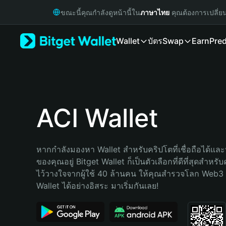
English
ขณะนี้คุณกำลังดูหน้านี้ใน
ภาษาไทย
คุณต้องการเปลี่ย
日本語
Tiếng Việt
Wallet
บัตร
Swap
Earn
Pred
Русский
Español (Latinoamérica)
Türkçe
Italiano
Français
Deutsch
ACI Wallet
简体中文
繁體中文
Português (Portugal)
หากกำลังมองหา Wallet สำหรับคริปโตที่เชื่อถือได้และป
Bahasa Indonesia
ของคุณอยู่ Bitget Wallet ก็เป็นตัวเลือกที่ดีที่สุดสำหร
ภาษาไทย
ไว้วางใจจากผู้ใช้ 40 ล้านคน ให้คุณสำรวจโลก Web3 
हिन्दी
Wallet ได้อย่างอิสระ มาเริ่มกันเลย!
বাংলা
Español
Português (Brasil)
Español (Argentina)