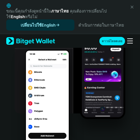
English
日本語
ขณะนี้คุณกำลังดูหน้านี้ใน
ภาษาไทย
คุณต้องการเปลี่ยนไป
ใช้
English
หรือไม่
Tiếng Việt
เปลี่ยนไปใช้English
ดำเนินการต่อในภาษาไทย
Русский
Español (Latinoamérica)
Türkçe
ดาวน์โหลดเลย
Italiano
Français
Deutsch
简体中文
繁體中文
Português (Portugal)
Bahasa Indonesia
ภาษาไทย
हिन्दी
বাংলা
Español
Português (Brasil)
Español (Argentina)