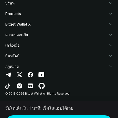
บริษัท
เกี่ยวกับ Bitget Wallet
Products
Blog
Crypto Card
Bitget Wallet X
Academy
Stablecoin Earn
นักพัฒนา
ความปลอดภัย
ข่าวสารด้านคริปโต
Payfi Crypto
เชื่อมต่อ Wallet
Protection Fund
เครื่องมือ
ศูนย์ช่วยเหลือ
Crypto Swap API
Bitget Wallet Pay
เทคโนโลยีความปลอดภัย
ซื้อคริปโต
สินทรัพย์
ติดต่อเรา
Altcoin Season Index
ลิสต์โปรเจกต์
การตรวจจับการอนุญาต
Arbitrum
กฎหมาย
ทรัพยากรข้อมูลของแบรนด์
Prediction Markets
การตรวจจับสัญญา
Avalanche
นโยบายความเป็นส่วนตัว
อาชีพ
DApp
การโอนเป็นชุด
Bitcoin
ข้อตกลงในการใช้บริการ
© 2018-2026 Bitget Wallet All Rights Reserved
การยืนยันช่องทางอย่างเป็นทางการ
Trade
BNB Chain
Risk Disclosure
รับโทเค็นใน 1 นาที: เริ่มในแอปได้เลย
RWA
Polygon