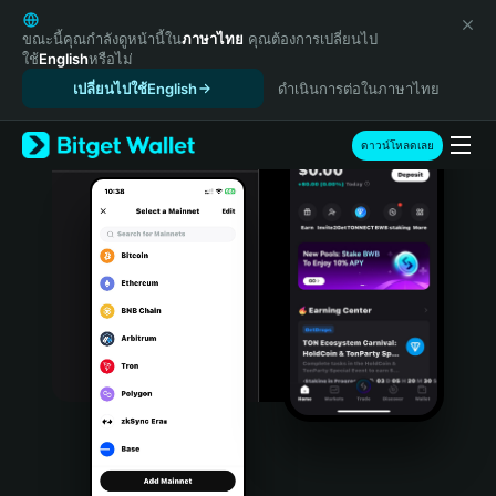
English
日本語
ขณะนี้คุณกำลังดูหน้านี้ใน
ภาษาไทย
คุณต้องการเปลี่ยนไป
ใช้
English
หรือไม่
Tiếng Việt
เปลี่ยนไปใช้English
ดำเนินการต่อในภาษาไทย
Русский
Español (Latinoamérica)
Türkçe
ดาวน์โหลดเลย
Italiano
Français
Deutsch
简体中文
繁體中文
Português (Portugal)
Bahasa Indonesia
ภาษาไทย
हिन्दी
বাংলা
Español
Português (Brasil)
Español (Argentina)