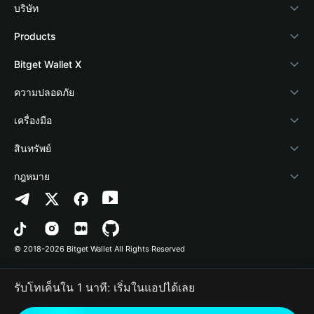
บริษัท
เกี่ยวกับ Bitget Wallet
Products
Blog
Crypto Card
Bitget Wallet X
Academy
Stablecoin Earn
นักพัฒนา
ความปลอดภัย
ข่าวสารด้านคริปโต
Payfi Crypto
เชื่อมต่อ Wallet
Protection Fund
เครื่องมือ
ศูนย์ช่วยเหลือ
Crypto Swap API
Bitget Wallet Pay
เทคโนโลยีความปลอดภัย
ซื้อคริปโต
สินทรัพย์
ติดต่อเรา
Altcoin Season Index
ลิสต์โปรเจกต์
การตรวจจับการอนุญาต
Arbitrum
กฎหมาย
ทรัพยากรข้อมูลของแบรนด์
Prediction Markets
การตรวจจับสัญญา
Avalanche
นโยบายความเป็นส่วนตัว
อาชีพ
DApp
การโอนเป็นชุด
Bitcoin
ข้อตกลงในการใช้บริการ
© 2018-2026 Bitget Wallet All Rights Reserved
การยืนยันช่องทางอย่างเป็นทางการ
Trade
BNB Chain
Risk Disclosure
รับโทเค็นใน 1 นาที: เริ่มในแอปได้เลย
RWA
Polygon