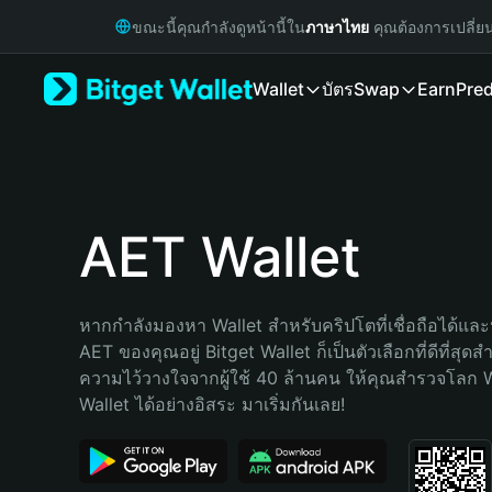
English
ขณะนี้คุณกำลังดูหน้านี้ใน
ภาษาไทย
คุณต้องการเปลี่ย
日本語
Tiếng Việt
Wallet
บัตร
Swap
Earn
Pred
Русский
Español (Latinoamérica)
Türkçe
Italiano
Français
Deutsch
AET Wallet
简体中文
繁體中文
Português (Portugal)
หากกำลังมองหา Wallet สำหรับคริปโตที่เชื่อถือได้และป
Bahasa Indonesia
AET ของคุณอยู่ Bitget Wallet ก็เป็นตัวเลือกที่ดีที่สุดส
ภาษาไทย
ความไว้วางใจจากผู้ใช้ 40 ล้านคน ให้คุณสำรวจโลก 
हिन्दी
Wallet ได้อย่างอิสระ มาเริ่มกันเลย!
বাংলা
Español
Português (Brasil)
Español (Argentina)