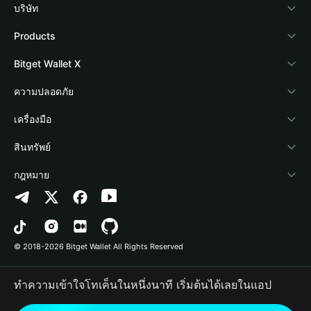
บริษัท
เกี่ยวกับ Bitget Wallet
Products
Blog
Crypto Card
Bitget Wallet X
Academy
Stablecoin Earn
นักพัฒนา
ความปลอดภัย
ข่าวสารด้านคริปโต
Payfi Crypto
เชื่อมต่อ Wallet
Protection Fund
เครื่องมือ
ศูนย์ช่วยเหลือ
Crypto Swap API
Bitget Wallet Pay
เทคโนโลยีความปลอดภัย
ซื้อคริปโต
สินทรัพย์
ติดต่อเรา
Altcoin Season Index
ลิสต์โปรเจกต์
การตรวจจับการอนุญาต
Arbitrum
กฎหมาย
ทรัพยากรข้อมูลของแบรนด์
Prediction Markets
การตรวจจับสัญญา
Avalanche
นโยบายความเป็นส่วนตัว
อาชีพ
DApp
การโอนเป็นชุด
Bitcoin
ข้อตกลงในการใช้บริการ
© 2018-2026 Bitget Wallet All Rights Reserved
การยืนยันช่องทางอย่างเป็นทางการ
Trade
BNB Chain
Risk Disclosure
ทำความเข้าใจโทเค็นในหนึ่งนาที เริ่มต้นได้เลยในแอป
RWA
Polygon