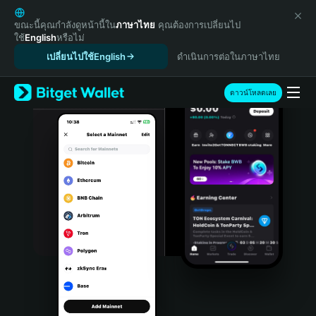
English
日本語
ขณะนี้คุณกำลังดูหน้านี้ใน
ภาษาไทย
คุณต้องการเปลี่ยนไป
ใช้
English
หรือไม่
Tiếng Việt
เปลี่ยนไปใช้English
ดำเนินการต่อในภาษาไทย
Русский
Español (Latinoamérica)
Türkçe
ดาวน์โหลดเลย
Italiano
Français
Deutsch
简体中文
繁體中文
Português (Portugal)
Bahasa Indonesia
ภาษาไทย
हिन्दी
বাংলা
Español
Português (Brasil)
Español (Argentina)