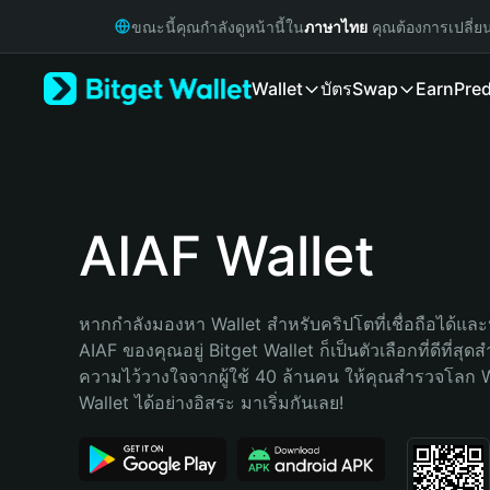
English
ขณะนี้คุณกำลังดูหน้านี้ใน
ภาษาไทย
คุณต้องการเปลี่ย
日本語
Tiếng Việt
Wallet
บัตร
Swap
Earn
Pred
Русский
Español (Latinoamérica)
Türkçe
Italiano
Français
Deutsch
AIAF Wallet
简体中文
繁體中文
Português (Portugal)
หากกำลังมองหา Wallet สำหรับคริปโตที่เชื่อถือได้และป
Bahasa Indonesia
AIAF ของคุณอยู่ Bitget Wallet ก็เป็นตัวเลือกที่ดีที่สุด
ภาษาไทย
ความไว้วางใจจากผู้ใช้ 40 ล้านคน ให้คุณสำรวจโลก 
हिन्दी
Wallet ได้อย่างอิสระ มาเริ่มกันเลย!
বাংলা
Español
Português (Brasil)
Español (Argentina)