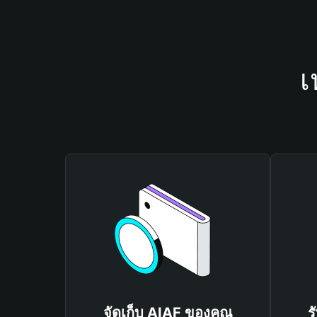
เ
จัดเก็บ AIAF ของคุณ
ร