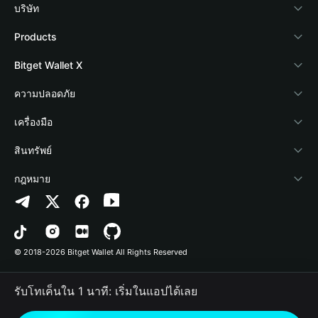
บริษัท
เกี่ยวกับ Bitget Wallet
Products
Blog
Crypto Card
Bitget Wallet X
Academy
Stablecoin Earn
นักพัฒนา
ความปลอดภัย
ข่าวสารด้านคริปโต
Payfi Crypto
เชื่อมต่อ Wallet
Protection Fund
เครื่องมือ
ศูนย์ช่วยเหลือ
Crypto Swap API
Bitget Wallet Pay
เทคโนโลยีความปลอดภัย
ซื้อคริปโต
สินทรัพย์
ติดต่อเรา
Altcoin Season Index
ลิสต์โปรเจกต์
การตรวจจับการอนุญาต
Arbitrum
กฎหมาย
ทรัพยากรข้อมูลของแบรนด์
Prediction Markets
การตรวจจับสัญญา
Avalanche
นโยบายความเป็นส่วนตัว
อาชีพ
DApp
การโอนเป็นชุด
Bitcoin
ข้อตกลงในการใช้บริการ
© 2018-2026 Bitget Wallet All Rights Reserved
การยืนยันช่องทางอย่างเป็นทางการ
Trade
BNB Chain
Risk Disclosure
รับโทเค็นใน 1 นาที: เริ่มในแอปได้เลย
RWA
Polygon