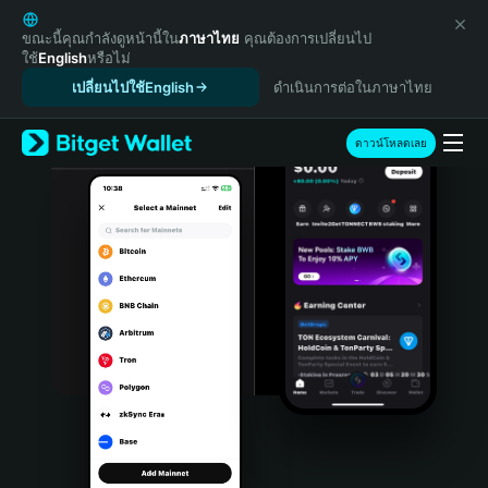
English
日本語
ขณะนี้คุณกำลังดูหน้านี้ใน
ภาษาไทย
คุณต้องการเปลี่ยนไป
ใช้
English
หรือไม่
Tiếng Việt
เปลี่ยนไปใช้English
ดำเนินการต่อในภาษาไทย
Русский
Español (Latinoamérica)
Türkçe
ดาวน์โหลดเลย
Italiano
Français
Deutsch
简体中文
繁體中文
Português (Portugal)
Bahasa Indonesia
ภาษาไทย
हिन्दी
বাংলা
Español
Português (Brasil)
Español (Argentina)