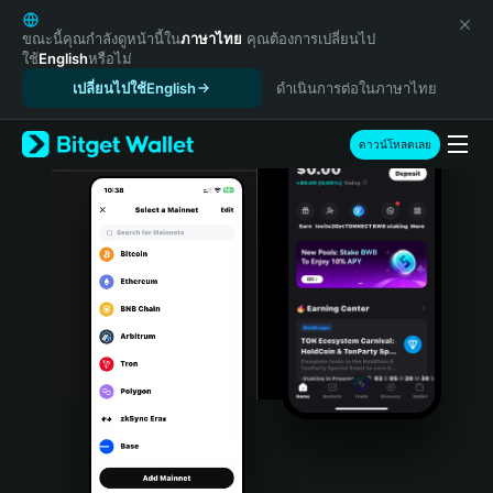
English
日本語
ขณะนี้คุณกำลังดูหน้านี้ใน
ภาษาไทย
คุณต้องการเปลี่ยนไป
ใช้
English
หรือไม่
Tiếng Việt
เปลี่ยนไปใช้English
ดำเนินการต่อในภาษาไทย
Русский
Español (Latinoamérica)
Türkçe
ดาวน์โหลดเลย
Italiano
Français
Deutsch
简体中文
繁體中文
Português (Portugal)
Bahasa Indonesia
ภาษาไทย
हिन्दी
বাংলা
Español
Português (Brasil)
Español (Argentina)