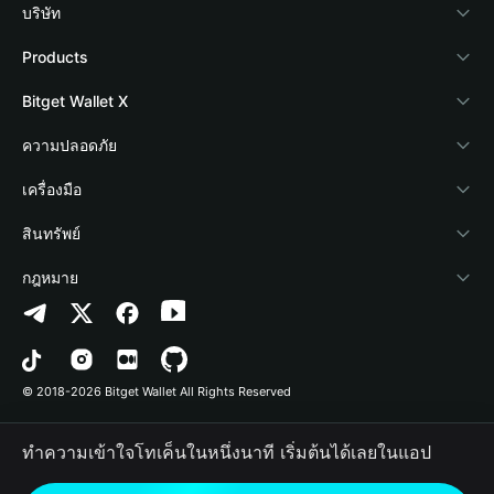
บริษัท
เกี่ยวกับ Bitget Wallet
Products
Blog
Crypto Card
Bitget Wallet X
Academy
Stablecoin Earn
นักพัฒนา
ความปลอดภัย
ข่าวสารด้านคริปโต
Payfi Crypto
เชื่อมต่อ Wallet
Protection Fund
เครื่องมือ
ศูนย์ช่วยเหลือ
Crypto Swap API
Bitget Wallet Pay
เทคโนโลยีความปลอดภัย
ซื้อคริปโต
สินทรัพย์
ติดต่อเรา
Altcoin Season Index
ลิสต์โปรเจกต์
การตรวจจับการอนุญาต
Arbitrum
กฎหมาย
ทรัพยากรข้อมูลของแบรนด์
Prediction Markets
การตรวจจับสัญญา
Avalanche
นโยบายความเป็นส่วนตัว
อาชีพ
DApp
การโอนเป็นชุด
Bitcoin
ข้อตกลงในการใช้บริการ
© 2018-2026 Bitget Wallet All Rights Reserved
การยืนยันช่องทางอย่างเป็นทางการ
Trade
BNB Chain
Risk Disclosure
ทำความเข้าใจโทเค็นในหนึ่งนาที เริ่มต้นได้เลยในแอป
RWA
Polygon