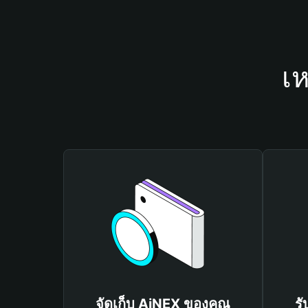
เห
จัดเก็บ AiNEX ของคุณ
รั