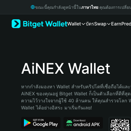
English
ขณะนี้คุณกำลังดูหน้านี้ใน
ภาษาไทย
คุณต้องการเปลี่ย
日本語
Tiếng Việt
Wallet
บัตร
Swap
Earn
Pred
Русский
Español (Latinoamérica)
Türkçe
Italiano
Français
Deutsch
AiNEX Wallet
简体中文
繁體中文
Português (Portugal)
หากกำลังมองหา Wallet สำหรับคริปโตที่เชื่อถือได้และป
Bahasa Indonesia
AiNEX ของคุณอยู่ Bitget Wallet ก็เป็นตัวเลือกที่ดีที่สุ
ภาษาไทย
ความไว้วางใจจากผู้ใช้ 40 ล้านคน ให้คุณสำรวจโลก 
हिन्दी
Wallet ได้อย่างอิสระ มาเริ่มกันเลย!
বাংলা
Español
Português (Brasil)
Español (Argentina)