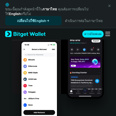
English
日本語
ขณะนี้คุณกำลังดูหน้านี้ใน
ภาษาไทย
คุณต้องการเปลี่ยนไป
ใช้
English
หรือไม่
Tiếng Việt
เปลี่ยนไปใช้English
ดำเนินการต่อในภาษาไทย
Русский
Español (Latinoamérica)
Türkçe
ดาวน์โหลดเลย
Italiano
Français
Deutsch
简体中文
繁體中文
Português (Portugal)
Bahasa Indonesia
ภาษาไทย
हिन्दी
বাংলা
Español
Português (Brasil)
Español (Argentina)