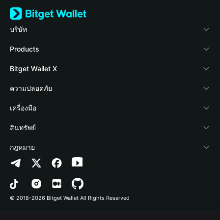
บริษัท
เกี่ยวกับ Bitget Wallet
Products
Blog
Crypto Card
Bitget Wallet X
Academy
Stablecoin Earn
นักพัฒนา
ความปลอดภัย
ข่าวสารด้านคริปโต
Payfi Crypto
เชื่อมต่อ Wallet
Protection Fund
เครื่องมือ
ศูนย์ช่วยเหลือ
Crypto Swap API
Bitget Wallet Pay
เทคโนโลยีความปลอดภัย
ซื้อคริปโต
สินทรัพย์
ติดต่อเรา
Altcoin Season Index
ลิสต์โปรเจกต์
การตรวจจับการอนุญาต
Arbitrum
กฎหมาย
ทรัพยากรข้อมูลของแบรนด์
Prediction Markets
การตรวจจับสัญญา
Avalanche
นโยบายความเป็นส่วนตัว
อาชีพ
DApp
การโอนเป็นชุด
Bitcoin
ข้อตกลงในการใช้บริการ
© 2018-2026 Bitget Wallet All Rights Reserved
การยืนยันช่องทางอย่างเป็นทางการ
Trade
BNB Chain
Risk Disclosure