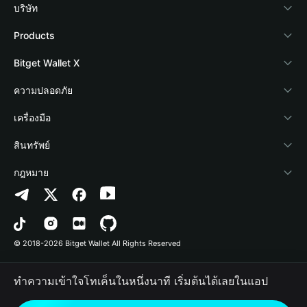
บริษัท
เกี่ยวกับ Bitget Wallet
Products
Blog
Crypto Card
Bitget Wallet X
Academy
Stablecoin Earn
นักพัฒนา
ความปลอดภัย
ข่าวสารด้านคริปโต
Payfi Crypto
เชื่อมต่อ Wallet
Protection Fund
เครื่องมือ
ศูนย์ช่วยเหลือ
Crypto Swap API
Bitget Wallet Pay
เทคโนโลยีความปลอดภัย
ซื้อคริปโต
สินทรัพย์
ติดต่อเรา
Altcoin Season Index
ลิสต์โปรเจกต์
การตรวจจับการอนุญาต
Arbitrum
กฎหมาย
ทรัพยากรข้อมูลของแบรนด์
Prediction Markets
การตรวจจับสัญญา
Avalanche
นโยบายความเป็นส่วนตัว
อาชีพ
DApp
การโอนเป็นชุด
Bitcoin
ข้อตกลงในการใช้บริการ
© 2018-2026 Bitget Wallet All Rights Reserved
การยืนยันช่องทางอย่างเป็นทางการ
Trade
BNB Chain
Risk Disclosure
ทำความเข้าใจโทเค็นในหนึ่งนาที เริ่มต้นได้เลยในแอป
RWA
Polygon