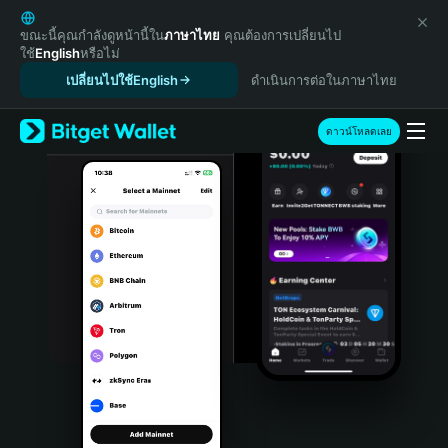
English
日本語
ขณะนี้คุณกำลังดูหน้านี้ใน
ภาษาไทย
คุณต้องการเปลี่ยนไป
ใช้
English
หรือไม่
Tiếng Việt
เปลี่ยนไปใช้English
ดำเนินการต่อในภาษาไทย
Русский
Español (Latinoamérica)
Türkçe
ดาวน์โหลดเลย
Italiano
Français
Deutsch
简体中文
繁體中文
Português (Portugal)
Bahasa Indonesia
ภาษาไทย
हिन्दी
বাংলা
Español
Português (Brasil)
Español (Argentina)