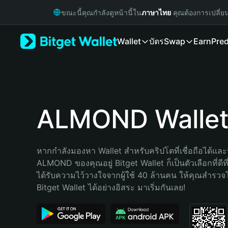
English
ขณะนี้คุณกำลังดูหน้านี้ใน
ภาษาไทย
คุณต้องการเปลี่ย
日本語
Tiếng Việt
Wallet
บัตร
Swap
Earn
Pred
Русский
Español (Latinoamérica)
Türkçe
Italiano
Français
Deutsch
ALMOND Walle
简体中文
繁體中文
Português (Portugal)
หากกำลังมองหา Wallet สำหรับคริปโตที่เชื่อถือได้และป
Bahasa Indonesia
ALMOND ของคุณอยู่ Bitget Wallet ก็เป็นตัวเลือกที่ดีที
ภาษาไทย
ได้รับความไว้วางใจจากผู้ใช้ 40 ล้านคน ให้คุณสำรว
हिन्दी
Bitget Wallet ได้อย่างอิสระ มาเริ่มกันเลย!
বাংলা
Español
Português (Brasil)
Español (Argentina)