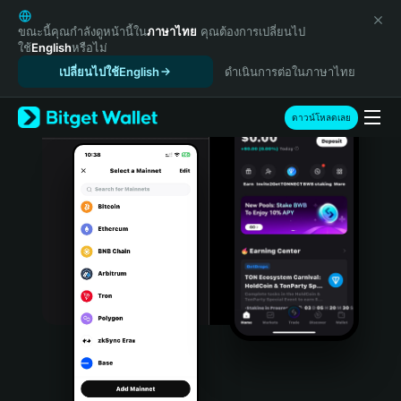
English
日本語
ขณะนี้คุณกำลังดูหน้านี้ใน
ภาษาไทย
คุณต้องการเปลี่ยนไป
ใช้
English
หรือไม่
Tiếng Việt
เปลี่ยนไปใช้English
ดำเนินการต่อในภาษาไทย
Русский
Español (Latinoamérica)
Türkçe
ดาวน์โหลดเลย
Italiano
Français
Deutsch
简体中文
繁體中文
Português (Portugal)
Bahasa Indonesia
ภาษาไทย
हिन्दी
বাংলা
Español
Português (Brasil)
Español (Argentina)