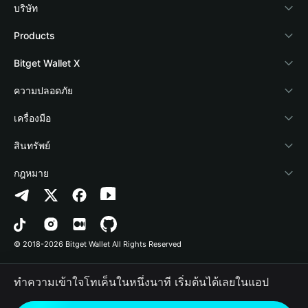
บริษัท
เกี่ยวกับ Bitget Wallet
Products
Blog
Crypto Card
Bitget Wallet X
Academy
Stablecoin Earn
นักพัฒนา
ความปลอดภัย
ข่าวสารด้านคริปโต
Payfi Crypto
เชื่อมต่อ Wallet
Protection Fund
เครื่องมือ
ศูนย์ช่วยเหลือ
Crypto Swap API
Bitget Wallet Pay
เทคโนโลยีความปลอดภัย
ซื้อคริปโต
สินทรัพย์
ติดต่อเรา
Altcoin Season Index
ลิสต์โปรเจกต์
การตรวจจับการอนุญาต
Arbitrum
กฎหมาย
ทรัพยากรข้อมูลของแบรนด์
Prediction Markets
การตรวจจับสัญญา
Avalanche
นโยบายความเป็นส่วนตัว
อาชีพ
DApp
การโอนเป็นชุด
Bitcoin
ข้อตกลงในการใช้บริการ
© 2018-2026 Bitget Wallet All Rights Reserved
การยืนยันช่องทางอย่างเป็นทางการ
Trade
BNB Chain
Risk Disclosure
ทำความเข้าใจโทเค็นในหนึ่งนาที เริ่มต้นได้เลยในแอป
RWA
Polygon