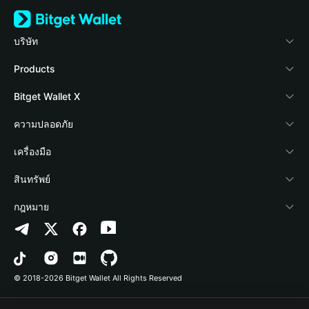
บริษัท
เกี่ยวกับ Bitget Wallet
Products
Blog
Crypto Card
Bitget Wallet X
Academy
Stablecoin Earn
นักพัฒนา
ความปลอดภัย
ข่าวสารด้านคริปโต
Payfi Crypto
เชื่อมต่อ Wallet
Protection Fund
เครื่องมือ
ศูนย์ช่วยเหลือ
Crypto Swap API
Bitget Wallet Pay
เทคโนโลยีความปลอดภัย
ซื้อคริปโต
สินทรัพย์
ติดต่อเรา
Altcoin Season Index
ลิสต์โปรเจกต์
การตรวจจับการอนุญาต
Arbitrum
กฎหมาย
ทรัพยากรข้อมูลของแบรนด์
Prediction Markets
การตรวจจับสัญญา
Avalanche
นโยบายความเป็นส่วนตัว
อาชีพ
DApp
การโอนเป็นชุด
Bitcoin
ข้อตกลงในการใช้บริการ
© 2018-2026 Bitget Wallet All Rights Reserved
การยืนยันช่องทางอย่างเป็นทางการ
Trade
BNB Chain
Risk Disclosure