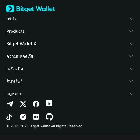
บริษัท
เกี่ยวกับ Bitget Wallet
Products
Blog
Crypto Card
Bitget Wallet X
Academy
Stablecoin Earn
นักพัฒนา
ความปลอดภัย
ข่าวสารด้านคริปโต
Payfi Crypto
เชื่อมต่อ Wallet
Protection Fund
เครื่องมือ
ศูนย์ช่วยเหลือ
Crypto Swap API
Bitget Wallet Pay
เทคโนโลยีความปลอดภัย
ซื้อคริปโต
สินทรัพย์
ติดต่อเรา
Altcoin Season Index
ลิสต์โปรเจกต์
การตรวจจับการอนุญาต
Arbitrum
กฎหมาย
ทรัพยากรข้อมูลของแบรนด์
Prediction Markets
การตรวจจับสัญญา
Avalanche
นโยบายความเป็นส่วนตัว
อาชีพ
DApp
การโอนเป็นชุด
Bitcoin
ข้อตกลงในการใช้บริการ
© 2018-2026 Bitget Wallet All Rights Reserved
การยืนยันช่องทางอย่างเป็นทางการ
Trade
BNB Chain
Risk Disclosure