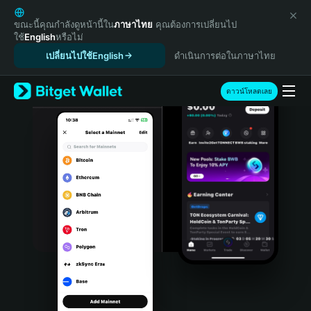
English
日本語
ขณะนี้คุณกำลังดูหน้านี้ใน
ภาษาไทย
คุณต้องการเปลี่ยนไป
ใช้
English
หรือไม่
Tiếng Việt
เปลี่ยนไปใช้English
ดำเนินการต่อในภาษาไทย
Русский
Español (Latinoamérica)
Türkçe
ดาวน์โหลดเลย
Italiano
Français
Deutsch
简体中文
繁體中文
Português (Portugal)
Bahasa Indonesia
ภาษาไทย
हिन्दी
বাংলা
Español
Português (Brasil)
Español (Argentina)