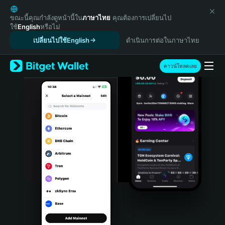
English
日本語
ขณะนี้คุณกำลังดูหน้านี้ใน
ภาษาไทย
คุณต้องการเปลี่ยนไป
ใช้
English
หรือไม่
Tiếng Việt
เปลี่ยนไปใช้English
ดำเนินการต่อในภาษาไทย
Русский
Español (Latinoamérica)
Türkçe
ดาวน์โหลดเลย
Italiano
Français
Deutsch
简体中文
繁體中文
Português (Portugal)
Bahasa Indonesia
ภาษาไทย
हिन्दी
বাংলা
Español
Português (Brasil)
Español (Argentina)