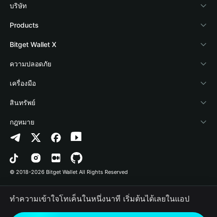
บริษัท
เกี่ยวกับ Bitget Wallet
Products
Blog
Crypto Card
Bitget Wallet X
Academy
Stablecoin Earn
นักพัฒนา
ความปลอดภัย
ข่าวสารด้านคริปโต
Payfi Crypto
เชื่อมต่อ Wallet
Protection Fund
เครื่องมือ
ศูนย์ช่วยเหลือ
Crypto Swap API
Bitget Wallet Pay
เทคโนโลยีความปลอดภัย
ซื้อคริปโต
สินทรัพย์
ติดต่อเรา
Altcoin Season Index
ลิสต์โปรเจกต์
การตรวจจับการอนุญาต
Arbitrum
กฎหมาย
ทรัพยากรข้อมูลของแบรนด์
Prediction Markets
การตรวจจับสัญญา
Avalanche
นโยบายความเป็นส่วนตัว
อาชีพ
DApp
การโอนเป็นชุด
Bitcoin
ข้อตกลงในการใช้บริการ
© 2018-2026 Bitget Wallet All Rights Reserved
การยืนยันช่องทางอย่างเป็นทางการ
Trade
BNB Chain
Risk Disclosure
ทำความเข้าใจโทเค็นในหนึ่งนาที เริ่มต้นได้เลยในแอป
RWA
Polygon