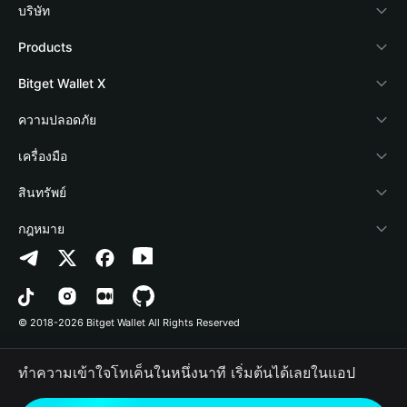
บริษัท
เกี่ยวกับ Bitget Wallet
Products
Blog
Crypto Card
Bitget Wallet X
Academy
Stablecoin Earn
นักพัฒนา
ความปลอดภัย
ข่าวสารด้านคริปโต
Payfi Crypto
เชื่อมต่อ Wallet
Protection Fund
เครื่องมือ
ศูนย์ช่วยเหลือ
Crypto Swap API
Bitget Wallet Pay
เทคโนโลยีความปลอดภัย
ซื้อคริปโต
สินทรัพย์
ติดต่อเรา
Altcoin Season Index
ลิสต์โปรเจกต์
การตรวจจับการอนุญาต
Arbitrum
กฎหมาย
ทรัพยากรข้อมูลของแบรนด์
Prediction Markets
การตรวจจับสัญญา
Avalanche
นโยบายความเป็นส่วนตัว
อาชีพ
DApp
การโอนเป็นชุด
Bitcoin
ข้อตกลงในการใช้บริการ
© 2018-2026 Bitget Wallet All Rights Reserved
การยืนยันช่องทางอย่างเป็นทางการ
Trade
BNB Chain
Risk Disclosure
ทำความเข้าใจโทเค็นในหนึ่งนาที เริ่มต้นได้เลยในแอป
RWA
Polygon