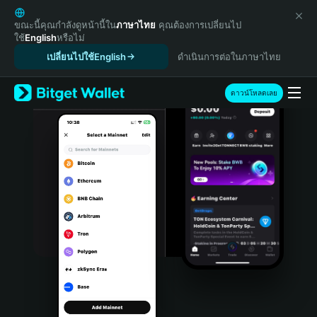
English
日本語
ขณะนี้คุณกำลังดูหน้านี้ใน
ภาษาไทย
คุณต้องการเปลี่ยนไป
ใช้
English
หรือไม่
Tiếng Việt
เปลี่ยนไปใช้English
ดำเนินการต่อในภาษาไทย
Русский
Español (Latinoamérica)
Türkçe
ดาวน์โหลดเลย
Italiano
Français
Deutsch
简体中文
繁體中文
Português (Portugal)
Bahasa Indonesia
ภาษาไทย
हिन्दी
বাংলা
Español
Português (Brasil)
Español (Argentina)