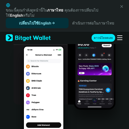
English
日本語
ขณะนี้คุณกำลังดูหน้านี้ใน
ภาษาไทย
คุณต้องการเปลี่ยนไป
ใช้
English
หรือไม่
Tiếng Việt
เปลี่ยนไปใช้English
ดำเนินการต่อในภาษาไทย
Русский
Español (Latinoamérica)
Türkçe
ดาวน์โหลดเลย
Italiano
Français
Deutsch
简体中文
繁體中文
Português (Portugal)
Bahasa Indonesia
ภาษาไทย
हिन्दी
বাংলা
Español
Português (Brasil)
Español (Argentina)