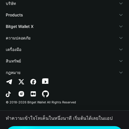
บริษัท
เกี่ยวกับ Bitget Wallet
Products
Blog
Crypto Card
Bitget Wallet X
Academy
Stablecoin Earn
นักพัฒนา
ความปลอดภัย
ข่าวสารด้านคริปโต
Payfi Crypto
เชื่อมต่อ Wallet
Protection Fund
เครื่องมือ
ศูนย์ช่วยเหลือ
Crypto Swap API
Bitget Wallet Pay
เทคโนโลยีความปลอดภัย
ซื้อคริปโต
สินทรัพย์
ติดต่อเรา
Altcoin Season Index
ลิสต์โปรเจกต์
การตรวจจับการอนุญาต
Arbitrum
กฎหมาย
ทรัพยากรข้อมูลของแบรนด์
Prediction Markets
การตรวจจับสัญญา
Avalanche
นโยบายความเป็นส่วนตัว
อาชีพ
DApp
การโอนเป็นชุด
Bitcoin
ข้อตกลงในการใช้บริการ
© 2018-2026 Bitget Wallet All Rights Reserved
การยืนยันช่องทางอย่างเป็นทางการ
Trade
BNB Chain
Risk Disclosure
ทำความเข้าใจโทเค็นในหนึ่งนาที เริ่มต้นได้เลยในแอป
RWA
Polygon