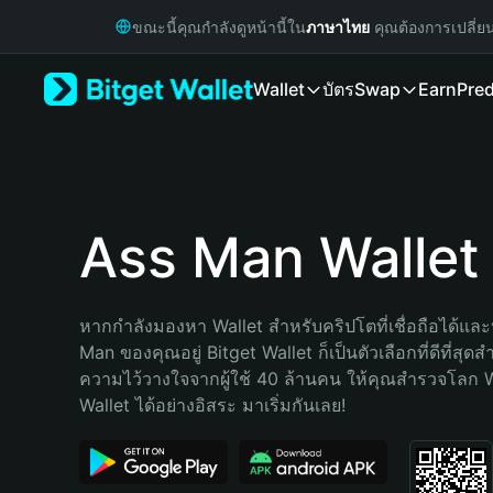
English
ขณะนี้คุณกำลังดูหน้านี้ใน
ภาษาไทย
คุณต้องการเปลี่ย
日本語
Tiếng Việt
Wallet
บัตร
Swap
Earn
Pred
Русский
Español (Latinoamérica)
Türkçe
Italiano
Français
Deutsch
Ass Man Wallet
简体中文
繁體中文
Português (Portugal)
หากกำลังมองหา Wallet สำหรับคริปโตที่เชื่อถือได้และป
Bahasa Indonesia
Man ของคุณอยู่ Bitget Wallet ก็เป็นตัวเลือกที่ดีที่สุดส
ภาษาไทย
ความไว้วางใจจากผู้ใช้ 40 ล้านคน ให้คุณสำรวจโลก 
हिन्दी
Wallet ได้อย่างอิสระ มาเริ่มกันเลย!
বাংলা
Español
Português (Brasil)
Español (Argentina)