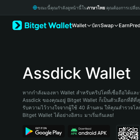
English
ขณะนี้คุณกำลังดูหน้านี้ใน
ภาษาไทย
คุณต้องการเปลี่ย
日本語
Tiếng Việt
Wallet
บัตร
Swap
Earn
Pred
Русский
Español (Latinoamérica)
Türkçe
Italiano
Français
Deutsch
Assdick Wallet
简体中文
繁體中文
Português (Portugal)
หากกำลังมองหา Wallet สำหรับคริปโตที่เชื่อถือได้และป
Bahasa Indonesia
Assdick ของคุณอยู่ Bitget Wallet ก็เป็นตัวเลือกที่ดีที่
ภาษาไทย
รับความไว้วางใจจากผู้ใช้ 40 ล้านคน ให้คุณสำรวจโ
हिन्दी
Bitget Wallet ได้อย่างอิสระ มาเริ่มกันเลย!
বাংলা
Español
Português (Brasil)
Español (Argentina)